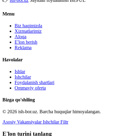
👉
ish-bor.uz
Saytdan foydalanish BEPUL
Menu
Biz haqimizda
Xizmatlarimiz
Aloqa
E'lon berish
Reklama
Havolalar
Ishlar
Ishchilar
Foydalanish shartlari
Ommaviy oferta
Bizga qo'shiling
© 2026 ish-bor.uz. Barcha huquqlar himoyalangan.
Asosiy
Vakansiyalar
Ishchilar
Filtr
E'lon turini tanlang