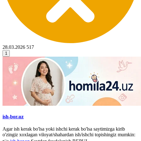
28.03.2026
517
1
ish-bor.uz
Agar ish kerak bo'lsa yoki ishchi kerak bo'lsa saytimizga kirib
o'zingiz xoxlagan viloyat/shahardan ish/ishchi topishingiz mumkin: