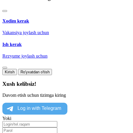
Xodim kerak
Vakansiya joylash uchun
Ish kerak
Rezyume joylash uchun
Kirish
Ro'yxatdan o'tish
Xush kelibsiz!
Davom etish uchun tizimga kiring
Yoki