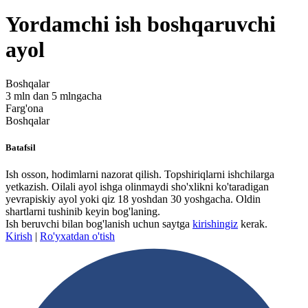
Yordamchi ish boshqaruvchi
ayol
Boshqalar
3 mln dan 5 mlngacha
Farg'ona
Boshqalar
Batafsil
Ish osson, hodimlarni nazorat qilish. Topshiriqlarni ishchilarga
yetkazish. Oilali ayol ishga olinmaydi sho'xlikni ko'taradigan
yevrapiskiy ayol yoki qiz 18 yoshdan 30 yoshgacha. Oldin
shartlarni tushinib keyin bog'laning.
Ish beruvchi bilan bog'lanish uchun saytga
kirishingiz
kerak.
Kirish
|
Ro'yxatdan o'tish