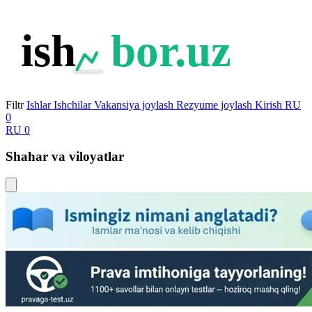
ish
bor.uz
Filtr
Ishlar
Ishchilar
Vakansiya joylash
Rezyume joylash
Kirish
RU
0
RU
0
Shahar va viloyatlar