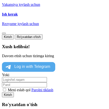
Vakansiya joylash uchun
Ish kerak
Rezyume joylash uchun
Kirish
Ro'yxatdan o'tish
Xush kelibsiz!
Davom etish uchun tizimga kiring
Yoki
Meni eslab qol
Parolni tiklash
Kirish
Ro'yxatdan o'tish