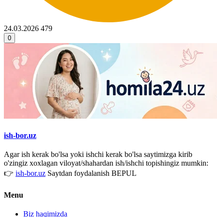
24.03.2026
479
0
ish-bor.uz
Agar ish kerak bo'lsa yoki ishchi kerak bo'lsa saytimizga kirib
o'zingiz xoxlagan viloyat/shahardan ish/ishchi topishingiz mumkin:
👉
ish-bor.uz
Saytdan foydalanish BEPUL
Menu
Biz haqimizda