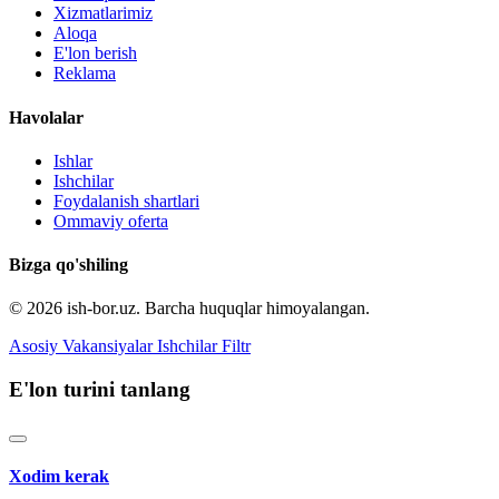
Xizmatlarimiz
Aloqa
E'lon berish
Reklama
Havolalar
Ishlar
Ishchilar
Foydalanish shartlari
Ommaviy oferta
Bizga qo'shiling
© 2026 ish-bor.uz. Barcha huquqlar himoyalangan.
Asosiy
Vakansiyalar
Ishchilar
Filtr
E'lon turini tanlang
Xodim kerak