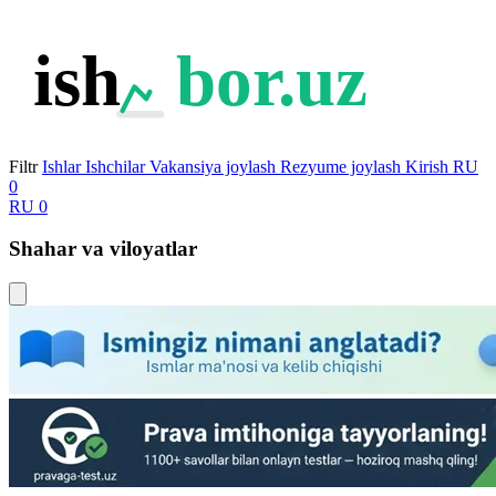
ish
bor.uz
Filtr
Ishlar
Ishchilar
Vakansiya joylash
Rezyume joylash
Kirish
RU
0
RU
0
Shahar va viloyatlar