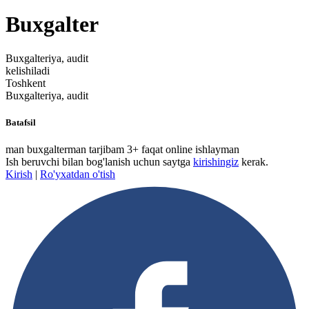
Buxgalter
Buxgalteriya, audit
kelishiladi
Toshkent
Buxgalteriya, audit
Batafsil
man buxgalterman tarjibam 3+ faqat online ishlayman
Ish beruvchi bilan bog'lanish uchun saytga
kirishingiz
kerak.
Kirish
|
Ro'yxatdan o'tish