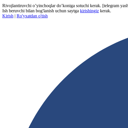
Rivojlantiruvchi o’yinchoqlar do’koniga sotuchi kerak.
[telegram yash
Ish beruvchi bilan bog'lanish uchun saytga
kirishingiz
kerak.
Kirish
|
Ro'yxatdan o'tish