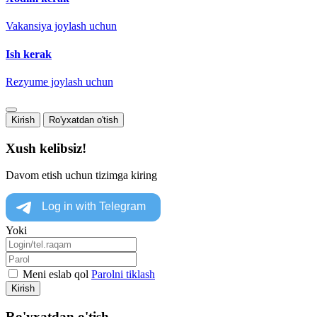
Vakansiya joylash uchun
Ish kerak
Rezyume joylash uchun
Kirish
Ro'yxatdan o'tish
Xush kelibsiz!
Davom etish uchun tizimga kiring
Yoki
Meni eslab qol
Parolni tiklash
Kirish
Ro'yxatdan o'tish