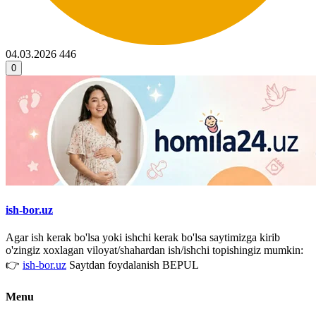
04.03.2026
446
0
ish-bor.uz
Agar ish kerak bo'lsa yoki ishchi kerak bo'lsa saytimizga kirib
o'zingiz xoxlagan viloyat/shahardan ish/ishchi topishingiz mumkin:
👉
ish-bor.uz
Saytdan foydalanish BEPUL
Menu