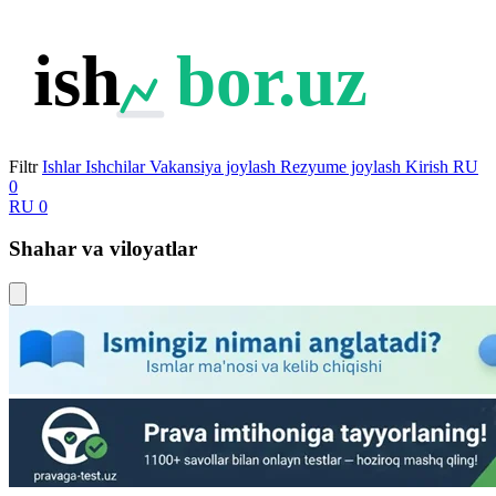
ish
bor.uz
Filtr
Ishlar
Ishchilar
Vakansiya joylash
Rezyume joylash
Kirish
RU
0
RU
0
Shahar va viloyatlar