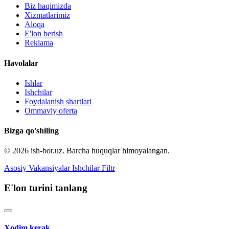
Biz haqimizda
Xizmatlarimiz
Aloqa
E'lon berish
Reklama
Havolalar
Ishlar
Ishchilar
Foydalanish shartlari
Ommaviy oferta
Bizga qo'shiling
© 2026 ish-bor.uz. Barcha huquqlar himoyalangan.
Asosiy
Vakansiyalar
Ishchilar
Filtr
E'lon turini tanlang
Xodim kerak