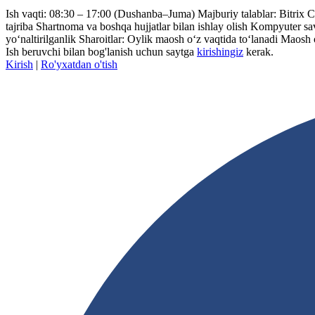
Ish vaqti: 08:30 – 17:00 (Dushanba–Juma) Majburiy talablar: Bitrix CR
tajriba Shartnoma va boshqa hujjatlar bilan ishlay olish Kompyuter s
yo‘naltirilganlik Sharoitlar: Oylik maosh o‘z vaqtida to‘lanadi Maosh o
Ish beruvchi bilan bog'lanish uchun saytga
kirishingiz
kerak.
Kirish
|
Ro'yxatdan o'tish