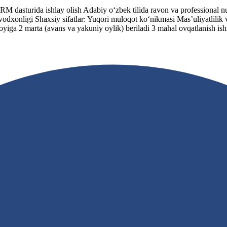
M dasturida ishlay olish Adabiy o‘zbek tilida ravon va professional nu
avodxonligi Shaxsiy sifatlar: Yuqori muloqot ko‘nikmasi Mas’uliyatlilik
yiga 2 marta (avans va yakuniy oylik) beriladi 3 mahal ovqatlanish ishxo