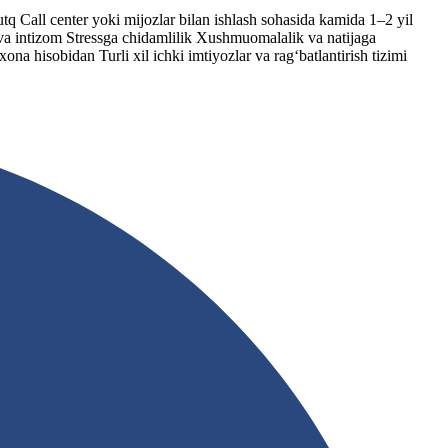
tq Call center yoki mijozlar bilan ishlash sohasida kamida 1–2 yil
 va intizom Stressga chidamlilik Xushmuomalalik va natijaga
na hisobidan Turli xil ichki imtiyozlar va rag‘batlantirish tizimi