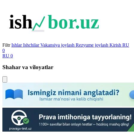
ish
bor.uz
Filtr
Ishlar
Ishchilar
Vakansiya joylash
Rezyume joylash
Kirish
RU
0
RU
0
Shahar va viloyatlar