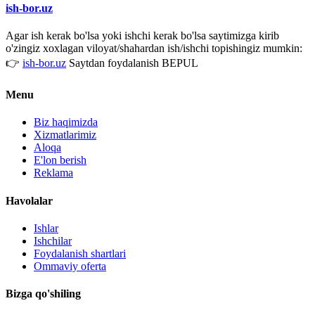
ish-bor.uz
Agar ish kerak bo'lsa yoki ishchi kerak bo'lsa saytimizga kirib
o'zingiz xoxlagan viloyat/shahardan ish/ishchi topishingiz mumkin:
👉
ish-bor.uz
Saytdan foydalanish BEPUL
Menu
Biz haqimizda
Xizmatlarimiz
Aloqa
E'lon berish
Reklama
Havolalar
Ishlar
Ishchilar
Foydalanish shartlari
Ommaviy oferta
Bizga qo'shiling