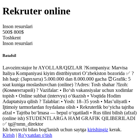
Rekruter online
Inson resurslari
500$ 800$
Toshkent
Inson resurslari
Batafsil
Lavozim:stajor hr AYOLLAR/QIZLAR ?Kompaniya: Marvisa
Italiya Kompaniyasi kiyim distribiyutori O’zbekiston bozorida ✅ ?
Ish haqi: (Зарплата) 5.000.000 dan 8.000.000 gacha ⏰Grafik: 5
soat kuniga moslashuvchan (online) ?Adres: Tosh shahar ?Izoh:
(Комментарий) ? Vazifalar: • Bo‘sh vakansiyalar uchun xodimlar
topish • Online suhbat (intervyu) o‘tkazish • Voqtida Hodim
Adaptatsiya qilish ? Talablar: • Yosh: 18–35 yosh • Mas’uliyatli •
Ijtimoiy tarmorlardan foydalana olish • Rekruterlik bo‘yicha tajriba
afzal • Tajriba bo‘lmasa — bepul o‘rgatiladi • Rus tilini bilish (afzal)
(online ish) STUDENTLARGA HAM GRAFIK QILIBERILADI
✅ tg@nmn_direktor
Ish beruvchi bilan bog'lanish uchun saytga
kirishingiz
kerak.
Kirish
|
Ro'yxatdan o'tish