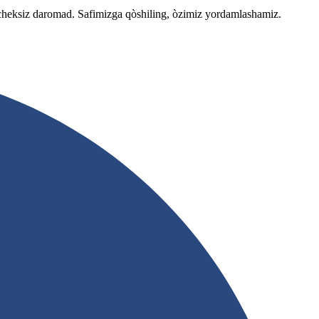
 cheksiz daromad. Safimizga qòshiling, òzimiz yordamlashamiz.