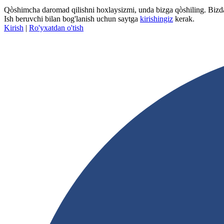
Qòshimcha daromad qilishni hoxlaysizmi, unda bizga qòshiling. Bizda
Ish beruvchi bilan bog'lanish uchun saytga
kirishingiz
kerak.
Kirish
|
Ro'yxatdan o'tish