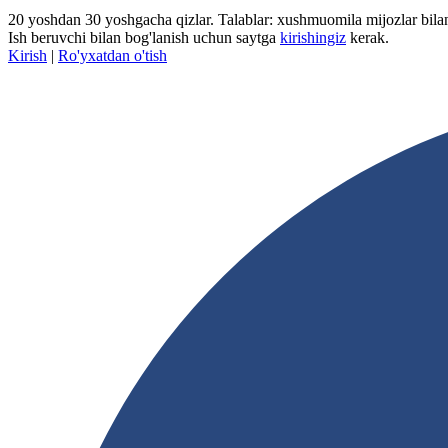
20 yoshdan 30 yoshgacha qizlar. Talablar: xushmuomila mijozlar bilan 
Ish beruvchi bilan bog'lanish uchun saytga
kirishingiz
kerak.
Kirish
|
Ro'yxatdan o'tish