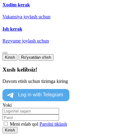
Xodim kerak
Vakansiya joylash uchun
Ish kerak
Rezyume joylash uchun
Kirish
Ro'yxatdan o'tish
Xush kelibsiz!
Davom etish uchun tizimga kiring
Yoki
Meni eslab qol
Parolni tiklash
Kirish