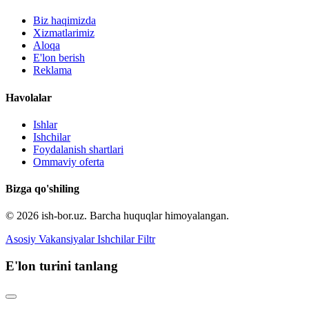
Biz haqimizda
Xizmatlarimiz
Aloqa
E'lon berish
Reklama
Havolalar
Ishlar
Ishchilar
Foydalanish shartlari
Ommaviy oferta
Bizga qo'shiling
© 2026 ish-bor.uz. Barcha huquqlar himoyalangan.
Asosiy
Vakansiyalar
Ishchilar
Filtr
E'lon turini tanlang