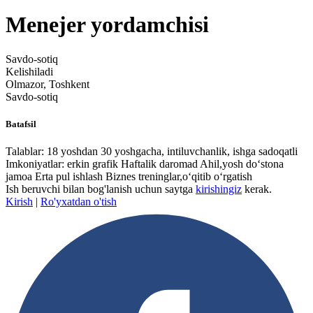
Menejer yordamchisi
Savdo-sotiq
Kelishiladi
Olmazor, Toshkent
Savdo-sotiq
Batafsil
Talablar: 18 yoshdan 30 yoshgacha, intiluvchanlik, ishga sadoqatli
Imkoniyatlar: erkin grafik Haftalik daromad Ahil,yosh doʻstona
jamoa Erta pul ishlash Biznes treninglar,oʻqitib oʻrgatish
Ish beruvchi bilan bog'lanish uchun saytga
kirishingiz
kerak.
Kirish
|
Ro'yxatdan o'tish