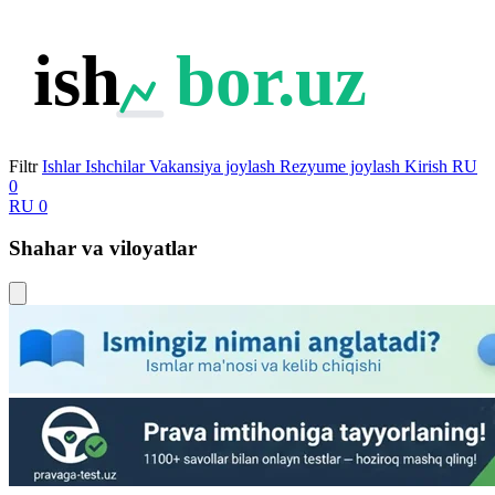
ish
bor.uz
Filtr
Ishlar
Ishchilar
Vakansiya joylash
Rezyume joylash
Kirish
RU
0
RU
0
Shahar va viloyatlar