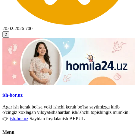
20.02.2026
700
2
ish-bor.uz
Agar ish kerak bo'lsa yoki ishchi kerak bo'lsa saytimizga kirib
o'zingiz xoxlagan viloyat/shahardan ish/ishchi topishingiz mumkin:
👉
ish-bor.uz
Saytdan foydalanish BEPUL
Menu