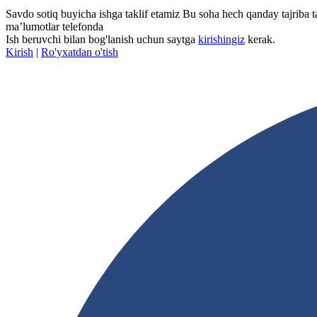
Savdo sotiq buyicha ishga taklif etamiz Bu soha hech qanday tajriba 
maʼlumotlar telefonda
Ish beruvchi bilan bog'lanish uchun saytga
kirishingiz
kerak.
Kirish
|
Ro'yxatdan o'tish