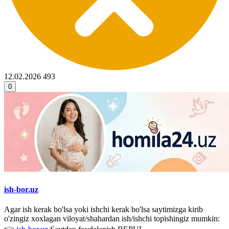
12.02.2026
493
0
ish-bor.uz
Agar ish kerak bo'lsa yoki ishchi kerak bo'lsa saytimizga kirib
o'zingiz xoxlagan viloyat/shahardan ish/ishchi topishingiz mumkin: