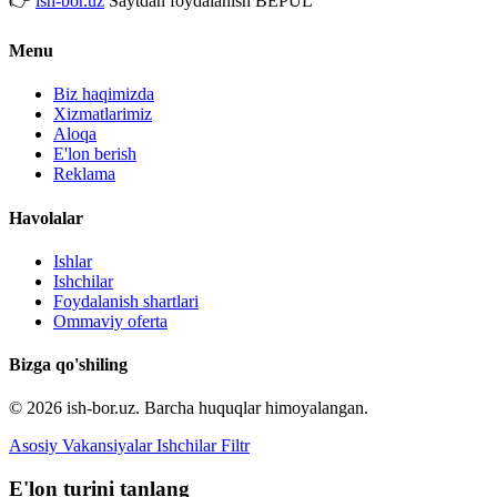
👉
ish-bor.uz
Saytdan foydalanish BEPUL
Menu
Biz haqimizda
Xizmatlarimiz
Aloqa
E'lon berish
Reklama
Havolalar
Ishlar
Ishchilar
Foydalanish shartlari
Ommaviy oferta
Bizga qo'shiling
© 2026 ish-bor.uz. Barcha huquqlar himoyalangan.
Asosiy
Vakansiyalar
Ishchilar
Filtr
E'lon turini tanlang