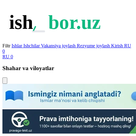
ish
bor.uz
Filtr
Ishlar
Ishchilar
Vakansiya joylash
Rezyume joylash
Kirish
RU
0
RU
0
Shahar va viloyatlar