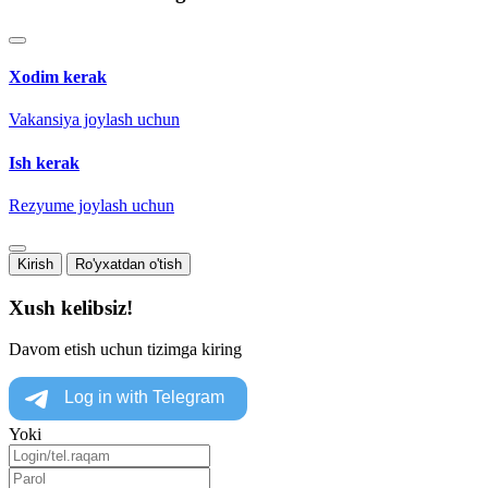
Xodim kerak
Vakansiya joylash uchun
Ish kerak
Rezyume joylash uchun
Kirish
Ro'yxatdan o'tish
Xush kelibsiz!
Davom etish uchun tizimga kiring
Yoki