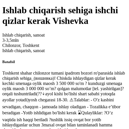
Ishlab chiqarish sehiga ishchi
qizlar kerak Vishevka
Ishlab chiqarish, sanoat
3-3,5mln
Chilonzor, Toshkent
Ishlab chiqarish, sanoat
Batafsil
Toshkent shahar chilonzor tumani ipadrom bozori ro'parasida ishlab
chiqarish sehiga_(вишивка)! Chiskda ishlaydigan qizlar kerak
kechki smenaga oylik maosh 3 500 000 so'm ? kunduzgi smenaga
oylik maosh 3 000 000 so’m? qolgan malumotlar
[tel. yashirilgan]
?
orqali tushuntriladi(??‍♀️ayol kishi bo'lishi shart sababi yotoqda
ayollar yotadi)yosh chegarasi 18-30. ⚠️Talablar: - O'z kasbini
sevadigan, chaqqon - jamoada ishlay oladigan - Tozalikka eʼtibor
beradigan -Yotib ishlidigan bo'lishi kerak ⌛Qulayliklar: ?Oʻz
vaqtida ish haqqi beriladi ?tushlik issiq ovqat bor yotib
ishlaydiganlar uchun 3maxal ovqat bilan taminlanadi hamma