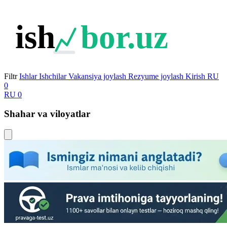
ish
bor.uz
Filtr
Ishlar
Ishchilar
Vakansiya joylash
Rezyume joylash
Kirish
RU
0
RU
0
Shahar va viloyatlar