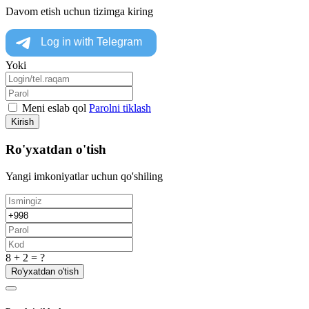
Davom etish uchun tizimga kiring
Yoki
Meni eslab qol
Parolni tiklash
Kirish
Ro'yxatdan o'tish
Yangi imkoniyatlar uchun qo'shiling
8 + 2 = ?
Ro'yxatdan o'tish