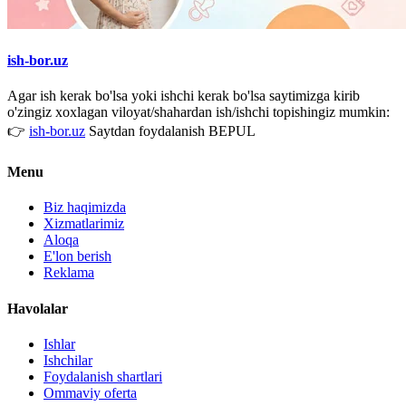
ish-bor.uz
Agar ish kerak bo'lsa yoki ishchi kerak bo'lsa saytimizga kirib
o'zingiz xoxlagan viloyat/shahardan ish/ishchi topishingiz mumkin:
👉
ish-bor.uz
Saytdan foydalanish BEPUL
Menu
Biz haqimizda
Xizmatlarimiz
Aloqa
E'lon berish
Reklama
Havolalar
Ishlar
Ishchilar
Foydalanish shartlari
Ommaviy oferta