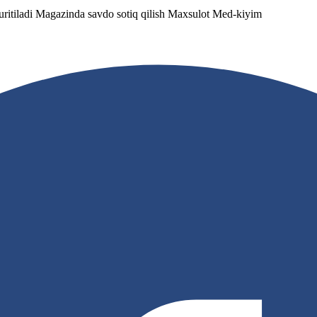
 yuritiladi Magazinda savdo sotiq qilish Maxsulot Med-kiyim