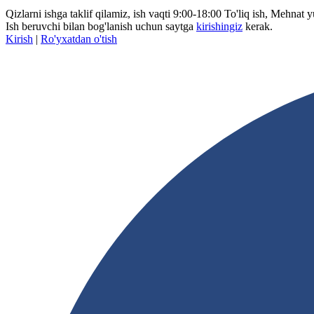
Qizlarni ishga taklif qilamiz, ish vaqti 9:00-18:00 To'liq ish, Mehnat
Ish beruvchi bilan bog'lanish uchun saytga
kirishingiz
kerak.
Kirish
|
Ro'yxatdan o'tish