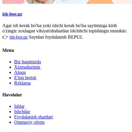
ish-bor.uz
Agar ish kerak bo'lsa yoki ishchi kerak bo'lsa saytimizga kirib
o'zingiz xoxlagan viloyat/shahardan ish/ishchi topishingiz mumkin:
👉
ish-bor.uz
Saytdan foydalanish BEPUL
Menu
Biz haqimizda
Xizmatlarimiz
Aloqa
E'lon berish
Reklama
Havolalar
Ishlar
Ishchilar
Foydalanish shartlari
Ommaviy oferta