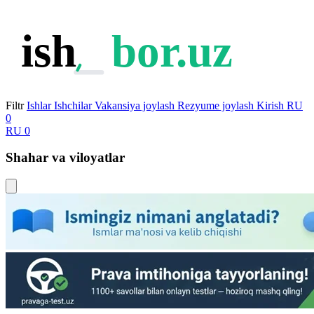
ish
bor.uz
Filtr
Ishlar
Ishchilar
Vakansiya joylash
Rezyume joylash
Kirish
RU
0
RU
0
Shahar va viloyatlar