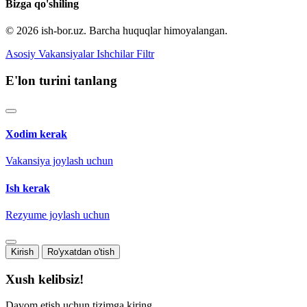
Bizga qo'shiling
© 2026 ish-bor.uz. Barcha huquqlar himoyalangan.
Asosiy
Vakansiyalar
Ishchilar
Filtr
E'lon turini tanlang
Xodim kerak
Vakansiya joylash uchun
Ish kerak
Rezyume joylash uchun
Kirish
Ro'yxatdan o'tish
Xush kelibsiz!
Davom etish uchun tizimga kiring