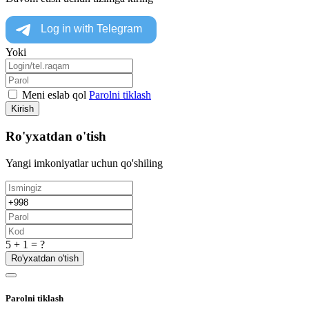
Yoki
Meni eslab qol
Parolni tiklash
Kirish
Ro'yxatdan o'tish
Yangi imkoniyatlar uchun qo'shiling
5 + 1 = ?
Ro'yxatdan o'tish
Parolni tiklash