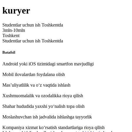
kuryer
Studentlar uchun ish Toshkentda
3mln-10mln
Toshkent
Studentlar uchun ish Toshkentda
Batafsil
Android yoki iOS tizimidagi smartfon mavjudligi
Mobil ilovalardan foydalana olish
Mas’uliyatlilik va o‘z vaqtida ishlash
Xushmuomalalik va ozodalikka rioya qilish
Shahar hududida yaxshi yo‘nalish topa olish
Moslashuvchan ish jadvalida ishlashga tayyorlik
Kompaniya xizmat ko‘rsatish standartlariga rioya qilish