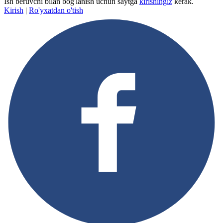
Ish beruvchi bilan bog'lanish uchun saytga
kirishingiz
kerak.
Kirish
|
Ro'yxatdan o'tish