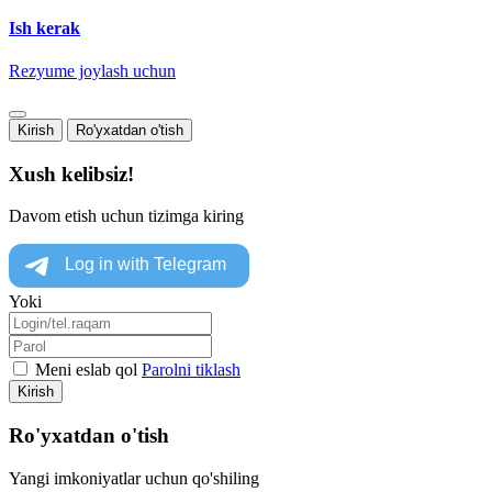
Ish kerak
Rezyume joylash uchun
Kirish
Ro'yxatdan o'tish
Xush kelibsiz!
Davom etish uchun tizimga kiring
Yoki
Meni eslab qol
Parolni tiklash
Kirish
Ro'yxatdan o'tish
Yangi imkoniyatlar uchun qo'shiling