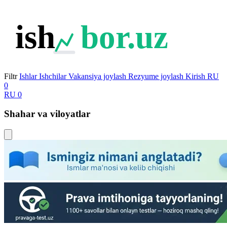
ish
bor.uz
Filtr
Ishlar
Ishchilar
Vakansiya joylash
Rezyume joylash
Kirish
RU
0
RU
0
Shahar va viloyatlar