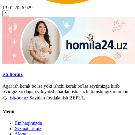
13.01.2026
929
1
ish-bor.uz
Agar ish kerak bo'lsa yoki ishchi kerak bo'lsa saytimizga kirib
o'zingiz xoxlagan viloyat/shahardan ish/ishchi topishingiz mumkin:
👉
ish-bor.uz
Saytdan foydalanish BEPUL
Menu
Biz haqimizda
Xizmatlarimiz
Aloqa