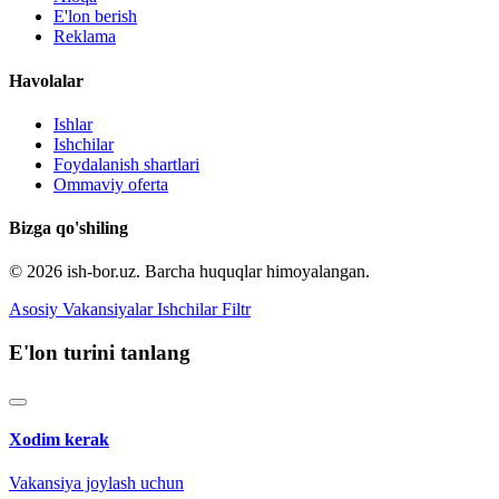
E'lon berish
Reklama
Havolalar
Ishlar
Ishchilar
Foydalanish shartlari
Ommaviy oferta
Bizga qo'shiling
© 2026 ish-bor.uz. Barcha huquqlar himoyalangan.
Asosiy
Vakansiyalar
Ishchilar
Filtr
E'lon turini tanlang
Xodim kerak
Vakansiya joylash uchun