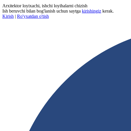
Arxitektor loyixachi, ishchi loyihalarni chizish
Ish beruvchi bilan bog'lanish uchun saytga
kirishingiz
kerak.
Kirish
|
Ro'yxatdan o'tish