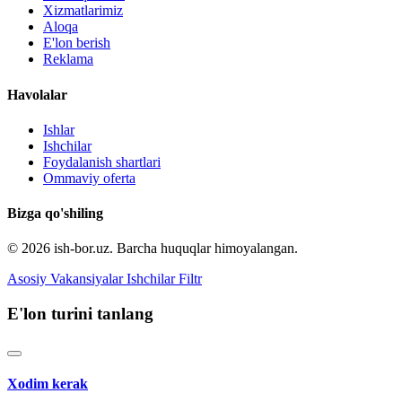
Xizmatlarimiz
Aloqa
E'lon berish
Reklama
Havolalar
Ishlar
Ishchilar
Foydalanish shartlari
Ommaviy oferta
Bizga qo'shiling
© 2026 ish-bor.uz. Barcha huquqlar himoyalangan.
Asosiy
Vakansiyalar
Ishchilar
Filtr
E'lon turini tanlang
Xodim kerak