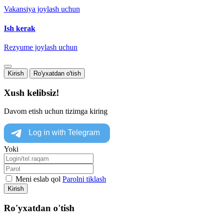
Vakansiya joylash uchun
Ish kerak
Rezyume joylash uchun
Kirish
Ro'yxatdan o'tish
Xush kelibsiz!
Davom etish uchun tizimga kiring
Yoki
Meni eslab qol
Parolni tiklash
Kirish
Ro'yxatdan o'tish