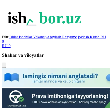
ish
bor.uz
Filtr
Ishlar
Ishchilar
Vakansiya joylash
Rezyume joylash
Kirish
RU
0
RU
0
Shahar va viloyatlar