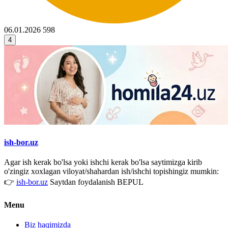
06.01.2026
598
4
ish-bor.uz
Agar ish kerak bo'lsa yoki ishchi kerak bo'lsa saytimizga kirib
o'zingiz xoxlagan viloyat/shahardan ish/ishchi topishingiz mumkin:
👉
ish-bor.uz
Saytdan foydalanish BEPUL
Menu
Biz haqimizda