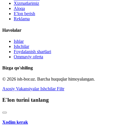
Xizmatlarimiz
Aloqa
E'lon berish
Reklama
Havolalar
Ishlar
Ishchilar
Foydalanish shartlari
Ommaviy oferta
Bizga qo'shiling
© 2026 ish-bor.uz. Barcha huquqlar himoyalangan.
Asosiy
Vakansiyalar
Ishchilar
Filtr
E'lon turini tanlang
Xodim kerak