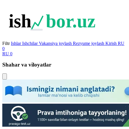
ish
bor.uz
Filtr
Ishlar
Ishchilar
Vakansiya joylash
Rezyume joylash
Kirish
RU
0
RU
0
Shahar va viloyatlar