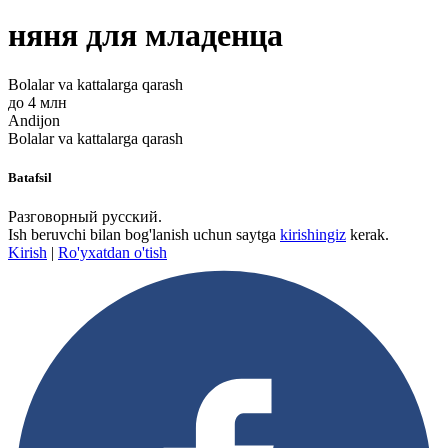
няня для младенца
Bolalar va kattalarga qarash
до 4 млн
Andijon
Bolalar va kattalarga qarash
Batafsil
Разговорный русский.
Ish beruvchi bilan bog'lanish uchun saytga
kirishingiz
kerak.
Kirish
|
Ro'yxatdan o'tish