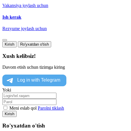
Vakansiya joylash uchun
Ish kerak
Rezyume joylash uchun
Kirish
Ro'yxatdan o'tish
Xush kelibsiz!
Davom etish uchun tizimga kiring
Yoki
Meni eslab qol
Parolni tiklash
Kirish
Ro'yxatdan o'tish