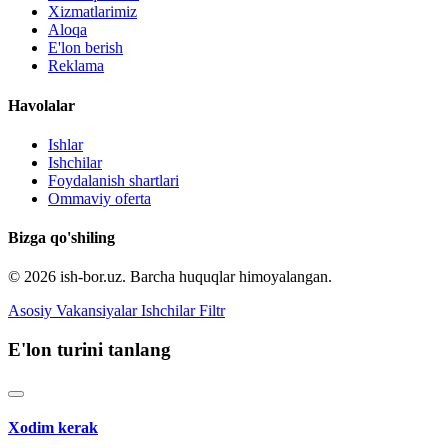
Xizmatlarimiz
Aloqa
E'lon berish
Reklama
Havolalar
Ishlar
Ishchilar
Foydalanish shartlari
Ommaviy oferta
Bizga qo'shiling
© 2026 ish-bor.uz. Barcha huquqlar himoyalangan.
Asosiy
Vakansiyalar
Ishchilar
Filtr
E'lon turini tanlang
Xodim kerak