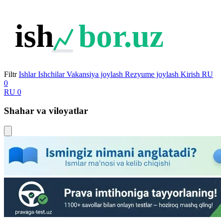
ish
bor.uz
Filtr
Ishlar
Ishchilar
Vakansiya joylash
Rezyume joylash
Kirish
RU
0
RU
0
Shahar va viloyatlar