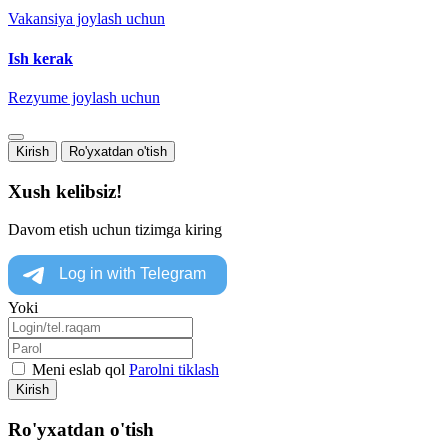
Vakansiya joylash uchun
Ish kerak
Rezyume joylash uchun
Kirish
Ro'yxatdan o'tish
Xush kelibsiz!
Davom etish uchun tizimga kiring
Yoki
Meni eslab qol
Parolni tiklash
Kirish
Ro'yxatdan o'tish