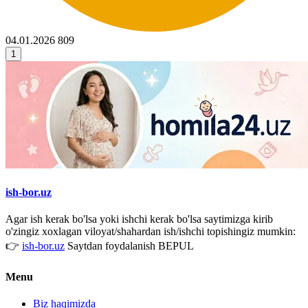
04.01.2026
809
1
ish-bor.uz
Agar ish kerak bo'lsa yoki ishchi kerak bo'lsa saytimizga kirib
o'zingiz xoxlagan viloyat/shahardan ish/ishchi topishingiz mumkin:
👉
ish-bor.uz
Saytdan foydalanish BEPUL
Menu
Biz haqimizda