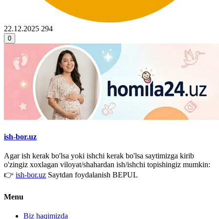
22.12.2025
294
0
ish-bor.uz
Agar ish kerak bo'lsa yoki ishchi kerak bo'lsa saytimizga kirib
o'zingiz xoxlagan viloyat/shahardan ish/ishchi topishingiz mumkin:
👉
ish-bor.uz
Saytdan foydalanish BEPUL
Menu
Biz haqimizda