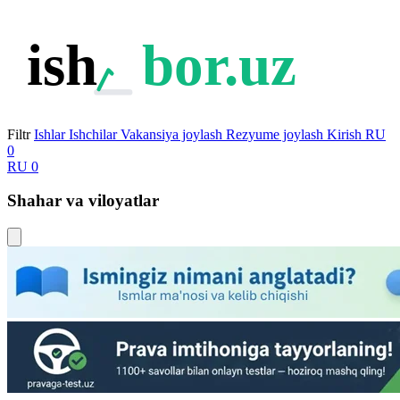
ish
bor.uz
Filtr
Ishlar
Ishchilar
Vakansiya joylash
Rezyume joylash
Kirish
RU
0
RU
0
Shahar va viloyatlar