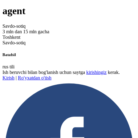
agent
Savdo-sotiq
3 mln dan 15 mln gacha
Toshkent
Savdo-sotiq
Batafsil
rus tili
Ish beruvchi bilan bog'lanish uchun saytga
kirishingiz
kerak.
Kirish
|
Ro'yxatdan o'tish