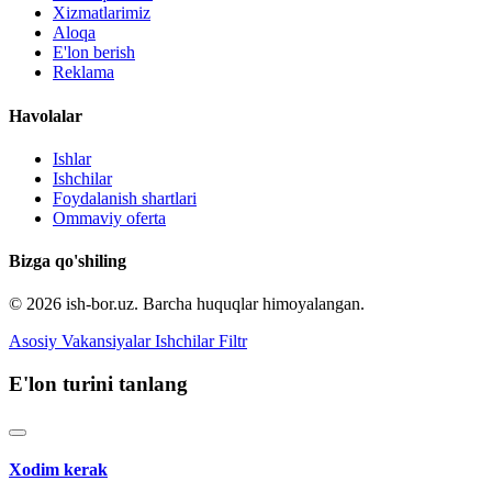
Xizmatlarimiz
Aloqa
E'lon berish
Reklama
Havolalar
Ishlar
Ishchilar
Foydalanish shartlari
Ommaviy oferta
Bizga qo'shiling
© 2026 ish-bor.uz. Barcha huquqlar himoyalangan.
Asosiy
Vakansiyalar
Ishchilar
Filtr
E'lon turini tanlang
Xodim kerak