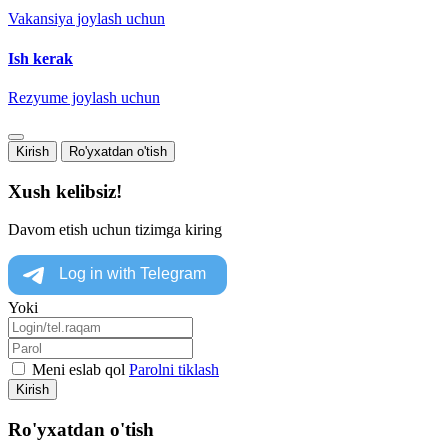
Vakansiya joylash uchun
Ish kerak
Rezyume joylash uchun
Kirish
Ro'yxatdan o'tish
Xush kelibsiz!
Davom etish uchun tizimga kiring
Yoki
Meni eslab qol
Parolni tiklash
Kirish
Ro'yxatdan o'tish