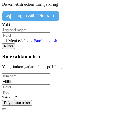
Davom etish uchun tizimga kiring
Yoki
Meni eslab qol
Parolni tiklash
Kirish
Ro'yxatdan o'tish
Yangi imkoniyatlar uchun qo'shiling
7 + 3 = ?
Ro'yxatdan o'tish