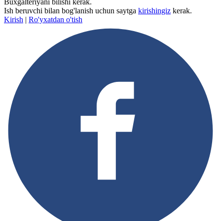
Buxgalteriyani bilishi kerak.
Ish beruvchi bilan bog'lanish uchun saytga
kirishingiz
kerak.
Kirish
|
Ro'yxatdan o'tish