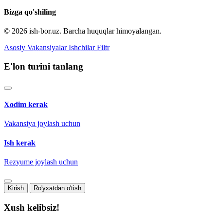
Bizga qo'shiling
© 2026 ish-bor.uz. Barcha huquqlar himoyalangan.
Asosiy
Vakansiyalar
Ishchilar
Filtr
E'lon turini tanlang
Xodim kerak
Vakansiya joylash uchun
Ish kerak
Rezyume joylash uchun
Kirish
Ro'yxatdan o'tish
Xush kelibsiz!