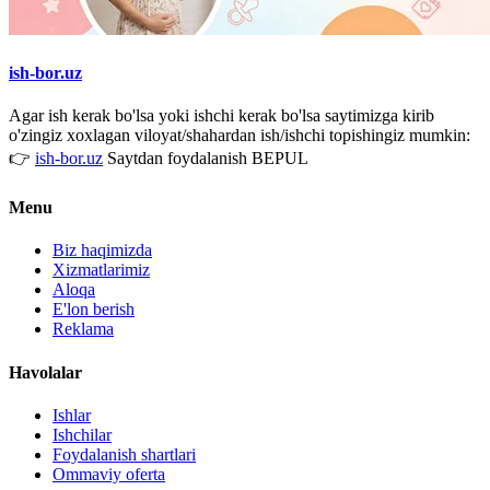
ish-bor.uz
Agar ish kerak bo'lsa yoki ishchi kerak bo'lsa saytimizga kirib
o'zingiz xoxlagan viloyat/shahardan ish/ishchi topishingiz mumkin:
👉
ish-bor.uz
Saytdan foydalanish BEPUL
Menu
Biz haqimizda
Xizmatlarimiz
Aloqa
E'lon berish
Reklama
Havolalar
Ishlar
Ishchilar
Foydalanish shartlari
Ommaviy oferta