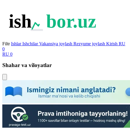
ish
bor.uz
Filtr
Ishlar
Ishchilar
Vakansiya joylash
Rezyume joylash
Kirish
RU
0
RU
0
Shahar va viloyatlar