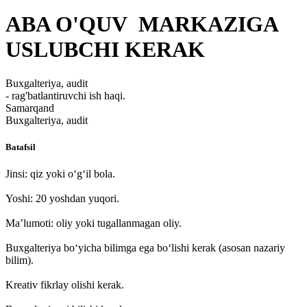
ABA O'QUV MARKAZIGA
USLUBCHI KERAK
Buxgalteriya, audit
- rag'batlantiruvchi ish haqi.
Samarqand
Buxgalteriya, audit
Batafsil
Jinsi: qiz yoki o‘g‘il bola.
Yoshi: 20 yoshdan yuqori.
Ma’lumoti: oliy yoki tugallanmagan oliy.
Buxgalteriya bo‘yicha bilimga ega bo‘lishi kerak (asosan nazariy
bilim).
Kreativ fikrlay olishi kerak.