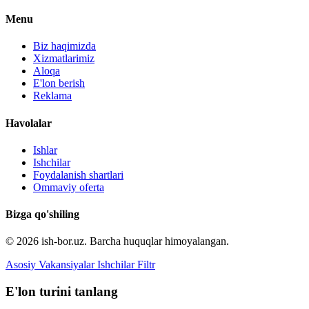
Menu
Biz haqimizda
Xizmatlarimiz
Aloqa
E'lon berish
Reklama
Havolalar
Ishlar
Ishchilar
Foydalanish shartlari
Ommaviy oferta
Bizga qo'shiling
© 2026 ish-bor.uz. Barcha huquqlar himoyalangan.
Asosiy
Vakansiyalar
Ishchilar
Filtr
E'lon turini tanlang