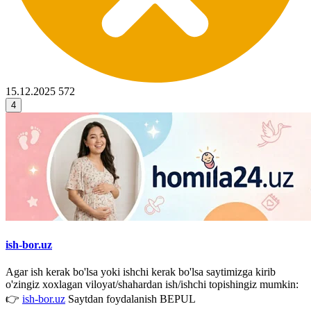
15.12.2025
572
4
ish-bor.uz
Agar ish kerak bo'lsa yoki ishchi kerak bo'lsa saytimizga kirib
o'zingiz xoxlagan viloyat/shahardan ish/ishchi topishingiz mumkin:
👉
ish-bor.uz
Saytdan foydalanish BEPUL