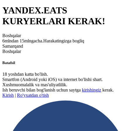
YANDEX.EATS
KURYERLARI KERAK!
Boshqalar
6mlndan 15mlngacha.Harakatingizga bogliq
Samarqand
Boshqalar
Batafsil
18 yoshdan katta bo'lish.
​Smartfon (Android yoki iOS) va internet bo'lishi shart.
​Xushmuomalalik va mas'uliyatlilik.
Ish beruvchi bilan bog'lanish uchun saytga
kirishingiz
kerak.
Kirish
|
Ro'yxatdan o'tish