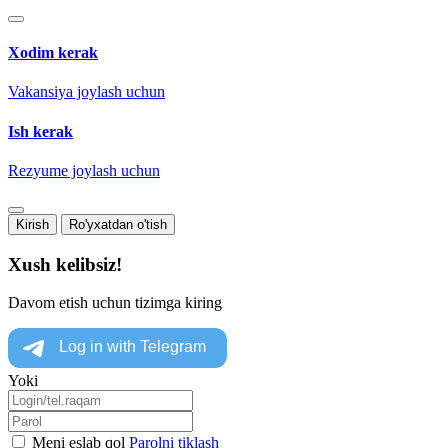
Xodim kerak
Vakansiya joylash uchun
Ish kerak
Rezyume joylash uchun
Kirish
Ro'yxatdan o'tish
Xush kelibsiz!
Davom etish uchun tizimga kiring
Yoki
Meni eslab qol
Parolni tiklash