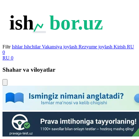
ish
bor.uz
Filtr
Ishlar
Ishchilar
Vakansiya joylash
Rezyume joylash
Kirish
RU
0
RU
0
Shahar va viloyatlar