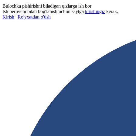
Bulochka pishirishni biladigan qizlarga ish bor
Ish beruvchi bilan bog'lanish uchun saytga
kirishingiz
kerak.
Kirish
|
Ro'yxatdan o'tish