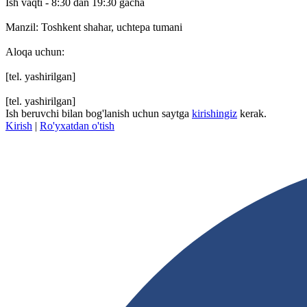
Ish vaqti - 8:30 dan 19:30 gacha
Manzil: Toshkent shahar, uchtepa tumani
Aloqa uchun:
[tel. yashirilgan]
[tel. yashirilgan]
Ish beruvchi bilan bog'lanish uchun saytga
kirishingiz
kerak.
Kirish
|
Ro'yxatdan o'tish