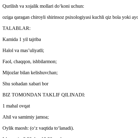
Qurilish va xojalik mollari do‘koni uchun:
oziga qaragan chiroyli shirinsoz psixologiyasi kuchli qiz bola yoki ayo
TALABLAR:
Kamida 1 yil tajriba
Halol va mas’uliyatli;
Faol, chaqqon, ishbilarmon;
Mijozlar bilan kelishuvchan;
Shu sohadan xabari bor
BIZ TOMONDAN TAKLIF QILINADI:
1 mahal ovqat
Ahil va samimiy jamoa;
Oylik maosh: (o‘z vaqtida to‘lanadi).