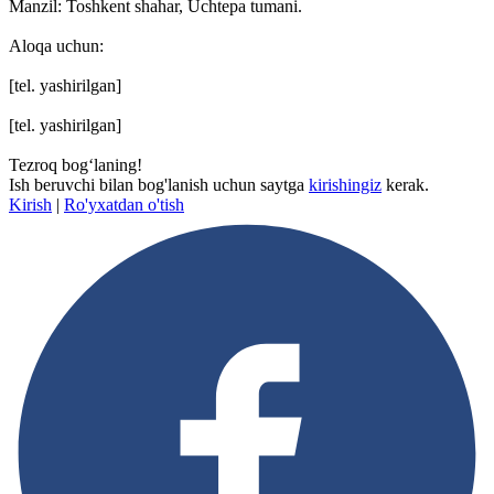
Manzil: Toshkent shahar, Uchtepa tumani.
Aloqa uchun:
[tel. yashirilgan]
[tel. yashirilgan]
Tezroq bog‘laning!
Ish beruvchi bilan bog'lanish uchun saytga
kirishingiz
kerak.
Kirish
|
Ro'yxatdan o'tish