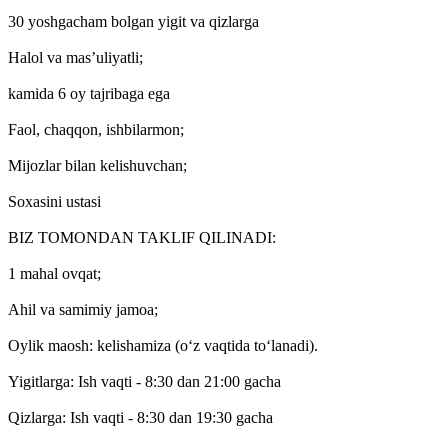
30 yoshgacham bolgan yigit va qizlarga
Halol va mas’uliyatli;
kamida 6 oy tajribaga ega
Faol, chaqqon, ishbilarmon;
Mijozlar bilan kelishuvchan;
Soxasini ustasi
BIZ TOMONDAN TAKLIF QILINADI:
1 mahal ovqat;
Ahil va samimiy jamoa;
Oylik maosh: kelishamiza (o‘z vaqtida to‘lanadi).
Yigitlarga: Ish vaqti - 8:30 dan 21:00 gacha
Qizlarga: Ish vaqti - 8:30 dan 19:30 gacha