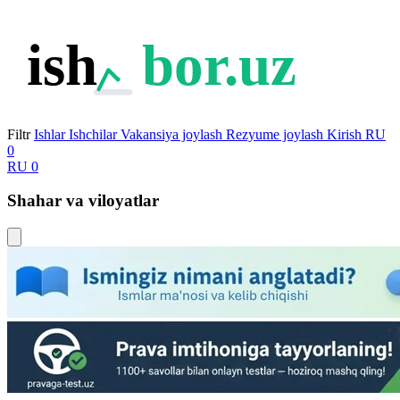
ish
bor.uz
Filtr
Ishlar
Ishchilar
Vakansiya joylash
Rezyume joylash
Kirish
RU
0
RU
0
Shahar va viloyatlar