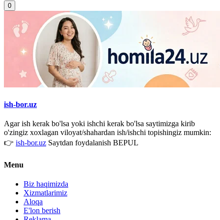
0
ish-bor.uz
Agar ish kerak bo'lsa yoki ishchi kerak bo'lsa saytimizga kirib
o'zingiz xoxlagan viloyat/shahardan ish/ishchi topishingiz mumkin:
👉
ish-bor.uz
Saytdan foydalanish BEPUL
Menu
Biz haqimizda
Xizmatlarimiz
Aloqa
E'lon berish
Reklama