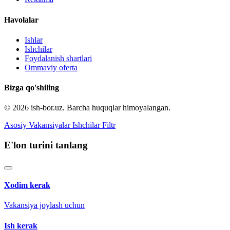
Havolalar
Ishlar
Ishchilar
Foydalanish shartlari
Ommaviy oferta
Bizga qo'shiling
© 2026 ish-bor.uz. Barcha huquqlar himoyalangan.
Asosiy
Vakansiyalar
Ishchilar
Filtr
E'lon turini tanlang
Xodim kerak
Vakansiya joylash uchun
Ish kerak