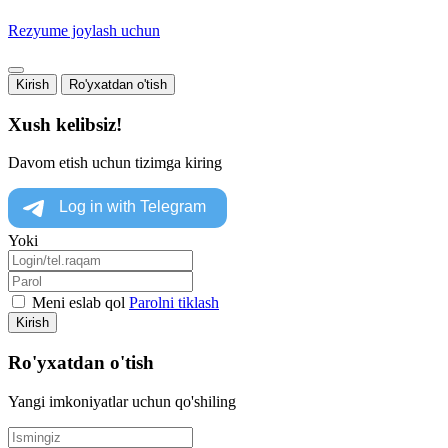
Rezyume joylash uchun
Kirish
Ro'yxatdan o'tish
Xush kelibsiz!
Davom etish uchun tizimga kiring
Yoki
Meni eslab qol
Parolni tiklash
Kirish
Ro'yxatdan o'tish
Yangi imkoniyatlar uchun qo'shiling