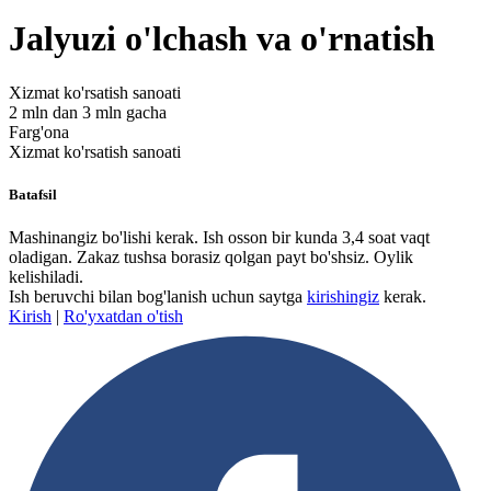
Jalyuzi o'lchash va o'rnatish
Xizmat ko'rsatish sanoati
2 mln dan 3 mln gacha
Farg'ona
Xizmat ko'rsatish sanoati
Batafsil
Mashinangiz bo'lishi kerak. Ish osson bir kunda 3,4 soat vaqt
oladigan. Zakaz tushsa borasiz qolgan payt bo'shsiz. Oylik
kelishiladi.
Ish beruvchi bilan bog'lanish uchun saytga
kirishingiz
kerak.
Kirish
|
Ro'yxatdan o'tish