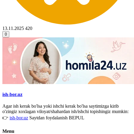
13.11.2025
420
0
ish-bor.uz
Agar ish kerak bo'lsa yoki ishchi kerak bo'lsa saytimizga kirib
o'zingiz xoxlagan viloyat/shahardan ish/ishchi topishingiz mumkin:
👉
ish-bor.uz
Saytdan foydalanish BEPUL
Menu