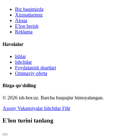
Biz haqimizda
Xizmatlarimiz
Aloqa
E'lon berish
Reklama
Havolalar
Ishlar
Ishchilar
Foydalanish shartlari
Ommaviy oferta
Bizga qo'shiling
© 2026 ish-bor.uz. Barcha huquqlar himoyalangan.
Asosiy
Vakansiyalar
Ishchilar
Filtr
E'lon turini tanlang