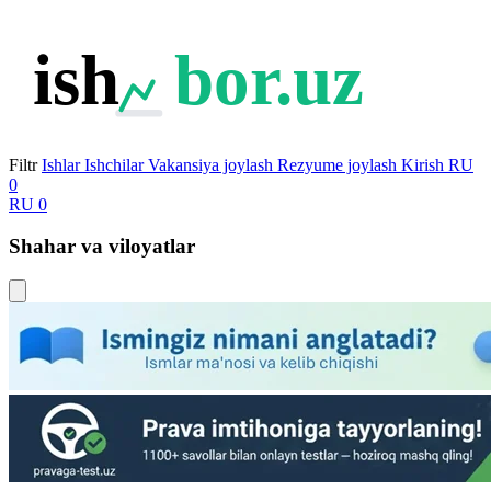
ish
bor.uz
Filtr
Ishlar
Ishchilar
Vakansiya joylash
Rezyume joylash
Kirish
RU
0
RU
0
Shahar va viloyatlar