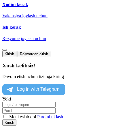
Xodim kerak
Vakansiya joylash uchun
Ish kerak
Rezyume joylash uchun
Kirish
Ro'yxatdan o'tish
Xush kelibsiz!
Davom etish uchun tizimga kiring
Yoki
Meni eslab qol
Parolni tiklash
Kirish