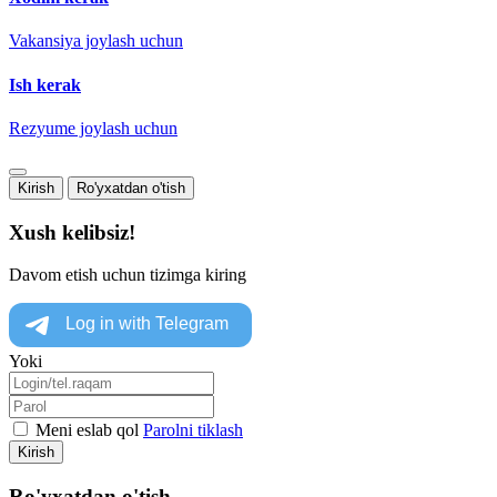
Vakansiya joylash uchun
Ish kerak
Rezyume joylash uchun
Kirish
Ro'yxatdan o'tish
Xush kelibsiz!
Davom etish uchun tizimga kiring
Yoki
Meni eslab qol
Parolni tiklash
Kirish
Ro'yxatdan o'tish