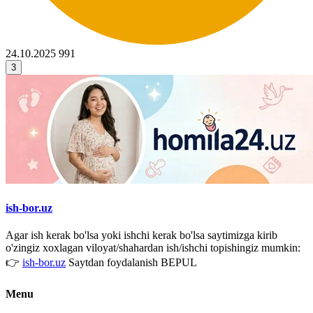
24.10.2025
991
3
ish-bor.uz
Agar ish kerak bo'lsa yoki ishchi kerak bo'lsa saytimizga kirib
o'zingiz xoxlagan viloyat/shahardan ish/ishchi topishingiz mumkin:
👉
ish-bor.uz
Saytdan foydalanish BEPUL
Menu