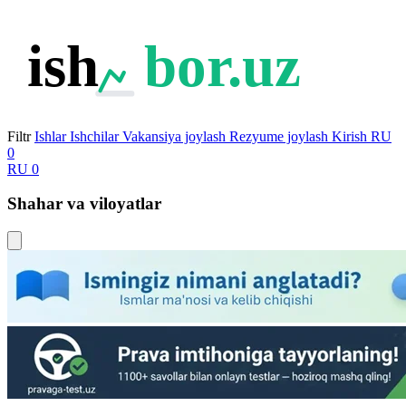
ish
bor.uz
Filtr
Ishlar
Ishchilar
Vakansiya joylash
Rezyume joylash
Kirish
RU
0
RU
0
Shahar va viloyatlar