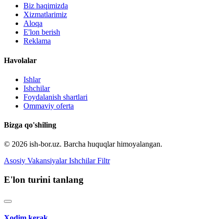
Biz haqimizda
Xizmatlarimiz
Aloqa
E'lon berish
Reklama
Havolalar
Ishlar
Ishchilar
Foydalanish shartlari
Ommaviy oferta
Bizga qo'shiling
© 2026 ish-bor.uz. Barcha huquqlar himoyalangan.
Asosiy
Vakansiyalar
Ishchilar
Filtr
E'lon turini tanlang
Xodim kerak