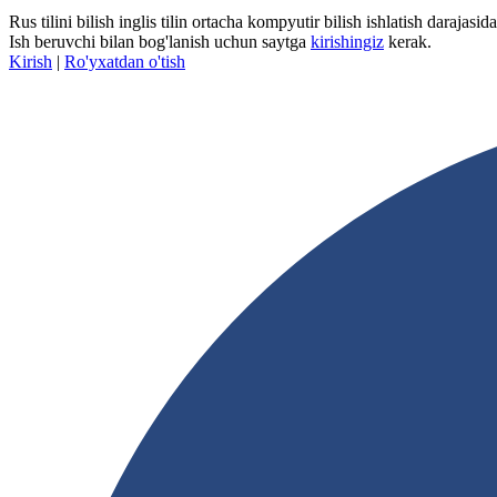
Rus tilini bilish inglis tilin ortacha kompyutir bilish ishlatish darajasida
Ish beruvchi bilan bog'lanish uchun saytga
kirishingiz
kerak.
Kirish
|
Ro'yxatdan o'tish