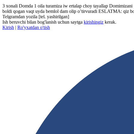
3 xonali Domda 1 oila turamiza iw ertalap choy tayallap Domimizani 
boldi qogan vaqt uyda bemlol dam olip o’tirvuradi ESLATMA: qiz bo
Telgramdan yozila
[tel. yashirilgan]
Ish beruvchi bilan bog'lanish uchun saytga
kirishingiz
kerak.
Kirish
|
Ro'yxatdan o'tish