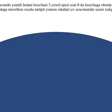
wundo yonidi bolani boxchasi 5 yowli qizzi soat 8 da boxchaga oborip 5
laga mexribon ozoda tartipti yomon odatlari yo xuwmomila xusni xulq