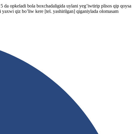
 da opkeladi bola boxchadaligida uylani yeg’iwtirip plisos qip qoysa
i yaxwi qiz bo’liw kere
[tel. yashirilgan]
qiganiylada olomasam