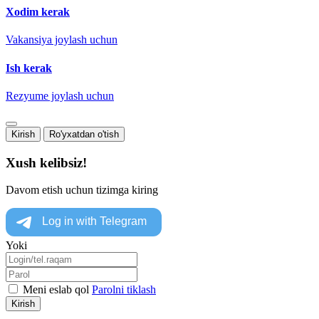
Xodim kerak
Vakansiya joylash uchun
Ish kerak
Rezyume joylash uchun
Kirish
Ro'yxatdan o'tish
Xush kelibsiz!
Davom etish uchun tizimga kiring
Yoki
Meni eslab qol
Parolni tiklash
Kirish