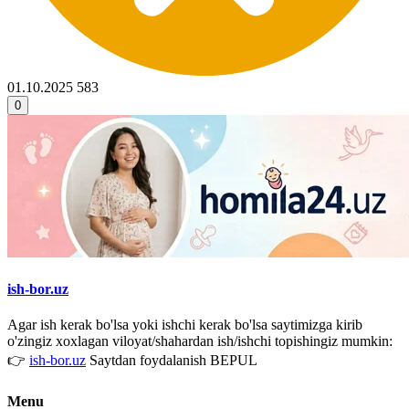
01.10.2025
583
0
ish-bor.uz
Agar ish kerak bo'lsa yoki ishchi kerak bo'lsa saytimizga kirib
o'zingiz xoxlagan viloyat/shahardan ish/ishchi topishingiz mumkin:
👉
ish-bor.uz
Saytdan foydalanish BEPUL
Menu