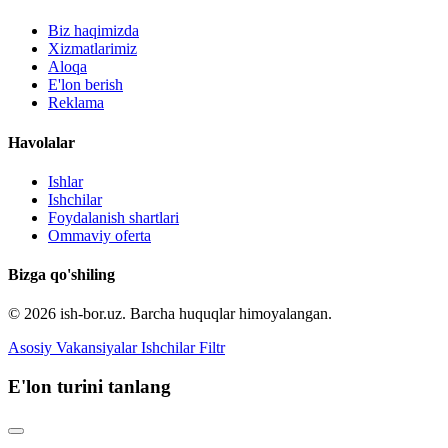
Biz haqimizda
Xizmatlarimiz
Aloqa
E'lon berish
Reklama
Havolalar
Ishlar
Ishchilar
Foydalanish shartlari
Ommaviy oferta
Bizga qo'shiling
© 2026 ish-bor.uz. Barcha huquqlar himoyalangan.
Asosiy
Vakansiyalar
Ishchilar
Filtr
E'lon turini tanlang