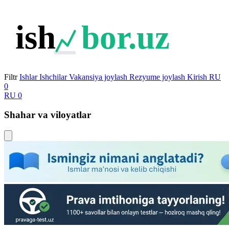
ish
bor.uz
Filtr
Ishlar
Ishchilar
Vakansiya joylash
Rezyume joylash
Kirish
RU
0
RU
0
Shahar va viloyatlar