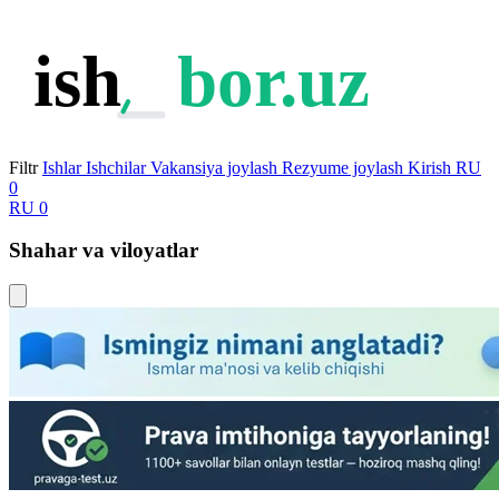
ish
bor.uz
Filtr
Ishlar
Ishchilar
Vakansiya joylash
Rezyume joylash
Kirish
RU
0
RU
0
Shahar va viloyatlar