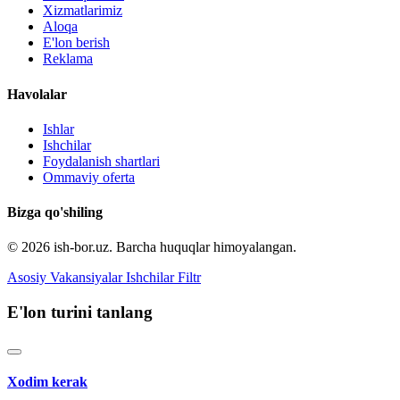
Xizmatlarimiz
Aloqa
E'lon berish
Reklama
Havolalar
Ishlar
Ishchilar
Foydalanish shartlari
Ommaviy oferta
Bizga qo'shiling
© 2026 ish-bor.uz. Barcha huquqlar himoyalangan.
Asosiy
Vakansiyalar
Ishchilar
Filtr
E'lon turini tanlang
Xodim kerak