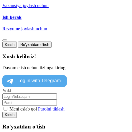
Vakansiya joylash uchun
Ish kerak
Rezyume joylash uchun
Kirish
Ro'yxatdan o'tish
Xush kelibsiz!
Davom etish uchun tizimga kiring
Yoki
Meni eslab qol
Parolni tiklash
Kirish
Ro'yxatdan o'tish