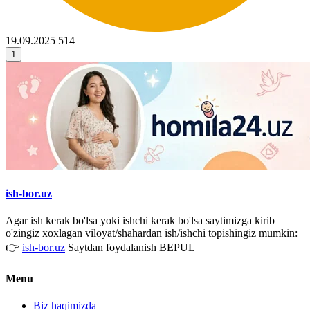
19.09.2025
514
1
ish-bor.uz
Agar ish kerak bo'lsa yoki ishchi kerak bo'lsa saytimizga kirib
o'zingiz xoxlagan viloyat/shahardan ish/ishchi topishingiz mumkin:
👉
ish-bor.uz
Saytdan foydalanish BEPUL
Menu
Biz haqimizda