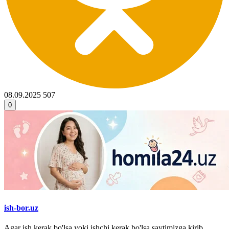
08.09.2025
507
0
ish-bor.uz
Agar ish kerak bo'lsa yoki ishchi kerak bo'lsa saytimizga kirib