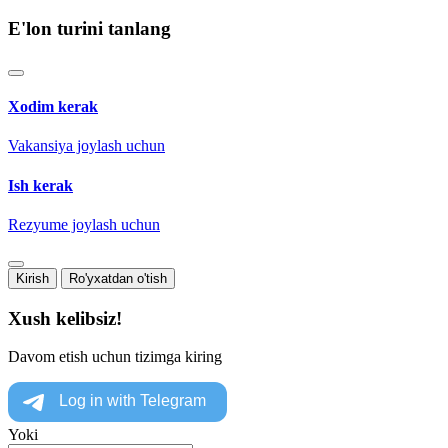
E'lon turini tanlang
Xodim kerak
Vakansiya joylash uchun
Ish kerak
Rezyume joylash uchun
Kirish
Ro'yxatdan o'tish
Xush kelibsiz!
Davom etish uchun tizimga kiring
Yoki