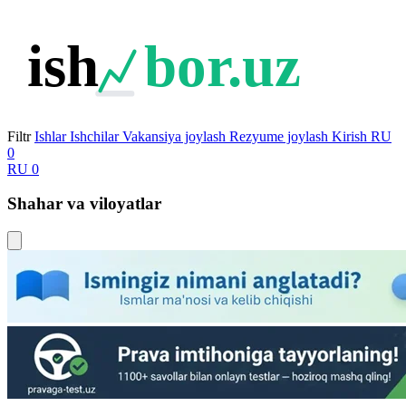
ish
bor.uz
Filtr
Ishlar
Ishchilar
Vakansiya joylash
Rezyume joylash
Kirish
RU
0
RU
0
Shahar va viloyatlar