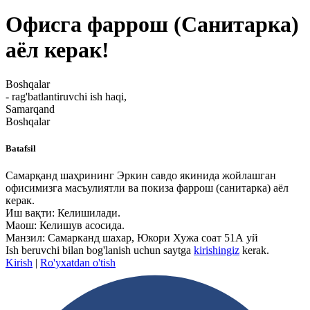
Офисга фаррош (Санитарка)
аёл керак!
Boshqalar
- rag'batlantiruvchi ish haqi,
Samarqand
Boshqalar
Batafsil
Самарқанд шаҳрининг Эркин савдо якинида жойлашган
офисимизга масъулиятли ва покиза фаррош (санитарка) аёл
керак.
Иш вақти: Келишилади.
Маош: Келишув асосида.
Манзил: Самарканд шахар, Юкори Хужа соат 51А уй
Ish beruvchi bilan bog'lanish uchun saytga
kirishingiz
kerak.
Kirish
|
Ro'yxatdan o'tish