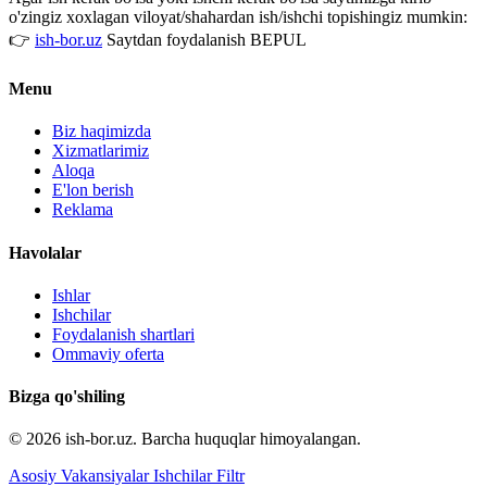
o'zingiz xoxlagan viloyat/shahardan ish/ishchi topishingiz mumkin:
👉
ish-bor.uz
Saytdan foydalanish BEPUL
Menu
Biz haqimizda
Xizmatlarimiz
Aloqa
E'lon berish
Reklama
Havolalar
Ishlar
Ishchilar
Foydalanish shartlari
Ommaviy oferta
Bizga qo'shiling
© 2026 ish-bor.uz. Barcha huquqlar himoyalangan.
Asosiy
Vakansiyalar
Ishchilar
Filtr