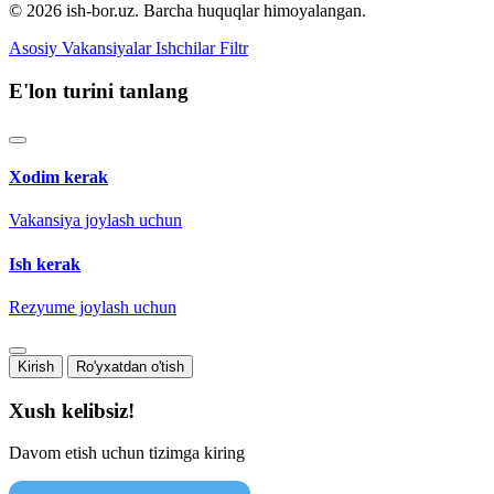
© 2026 ish-bor.uz. Barcha huquqlar himoyalangan.
Asosiy
Vakansiyalar
Ishchilar
Filtr
E'lon turini tanlang
Xodim kerak
Vakansiya joylash uchun
Ish kerak
Rezyume joylash uchun
Kirish
Ro'yxatdan o'tish
Xush kelibsiz!
Davom etish uchun tizimga kiring