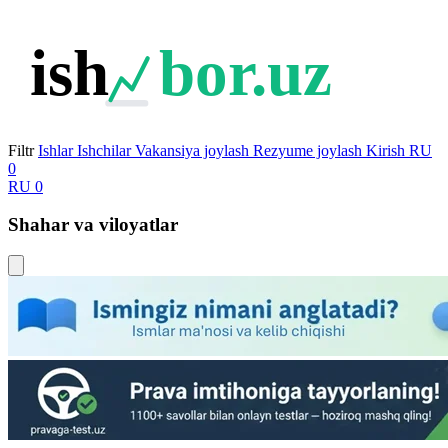
ish
bor.uz
Filtr
Ishlar
Ishchilar
Vakansiya joylash
Rezyume joylash
Kirish
RU
0
RU
0
Shahar va viloyatlar