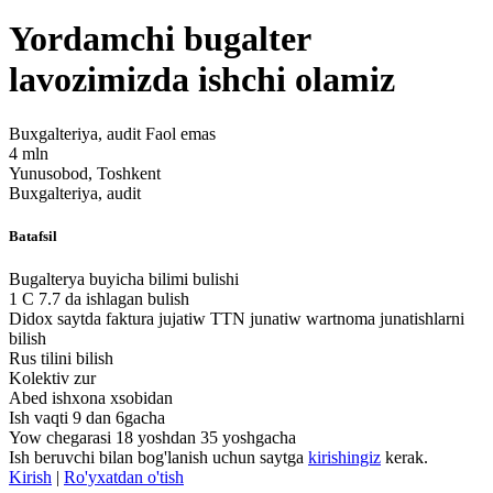
Yordamchi bugalter
lavozimizda ishchi olamiz
Buxgalteriya, audit
Faol emas
4 mln
Yunusobod, Toshkent
Buxgalteriya, audit
Batafsil
Bugalterya buyicha bilimi bulishi
1 C 7.7 da ishlagan bulish
Didox saytda faktura jujatiw TTN junatiw wartnoma junatishlarni
bilish
Rus tilini bilish
Kolektiv zur
Abed ishxona xsobidan
Ish vaqti 9 dan 6gacha
Yow chegarasi 18 yoshdan 35 yoshgacha
Ish beruvchi bilan bog'lanish uchun saytga
kirishingiz
kerak.
Kirish
|
Ro'yxatdan o'tish