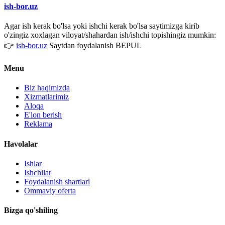
ish-bor.uz
Agar ish kerak bo'lsa yoki ishchi kerak bo'lsa saytimizga kirib
o'zingiz xoxlagan viloyat/shahardan ish/ishchi topishingiz mumkin:
👉
ish-bor.uz
Saytdan foydalanish BEPUL
Menu
Biz haqimizda
Xizmatlarimiz
Aloqa
E'lon berish
Reklama
Havolalar
Ishlar
Ishchilar
Foydalanish shartlari
Ommaviy oferta
Bizga qo'shiling