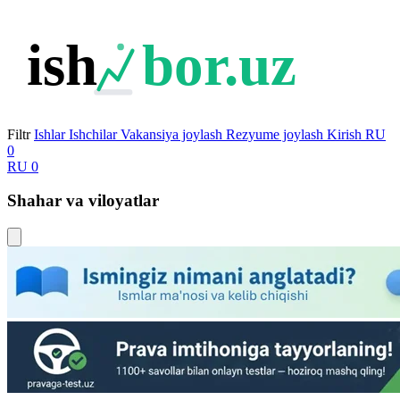
ish
bor.uz
Filtr
Ishlar
Ishchilar
Vakansiya joylash
Rezyume joylash
Kirish
RU
0
RU
0
Shahar va viloyatlar