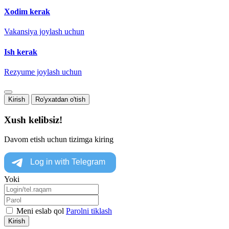
Xodim kerak
Vakansiya joylash uchun
Ish kerak
Rezyume joylash uchun
Kirish
Ro'yxatdan o'tish
Xush kelibsiz!
Davom etish uchun tizimga kiring
Yoki
Meni eslab qol
Parolni tiklash
Kirish