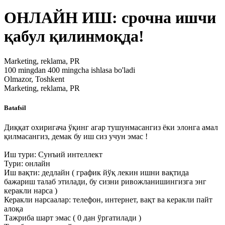
ОНЛАЙН ИШ: срочна ишчи
қабул қилинмоқда!
Marketing, reklama, PR
100 mingdan 400 mingcha ishlasa bo'ladi
Olmazor, Toshkent
Marketing, reklama, PR
Batafsil
Диққат охиригача ўқинг агар тушунмасангиз ёки элонга амал
қилмасангиз, демак бу иш сиз учун эмас !
Иш тури: Сунъий интеллект
Тури: онлайн
Иш вақти: дедлайн ( график йўқ лекин ишни вақтида
бажариш талаб этилади, бу сизни ривожланишингизга энг
керакли нарса )
Керакли нарсаалар: телефон, интернет, вақт ва керакли пайт
алоқа
Тажриба шарт эмас ( 0 дан ўргатилади )