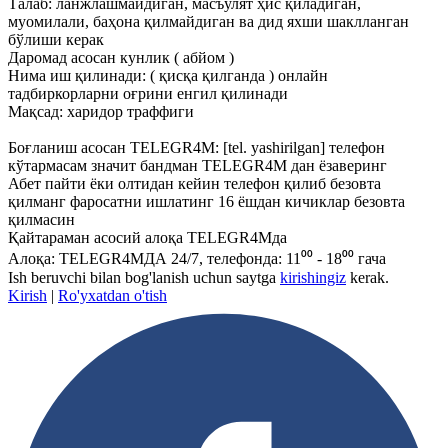
Талаб: ланжлашмайдиган, масъулят ҳис қиладиган,
муомилали, баҳона қилмайдиган ва дид яхши шаклланган
бўлиши керак
Даромад асосан кунлик ( абйом )
Нима иш қилинади: ( қисқа қилганда ) онлайн
тадбиркорларни оғрини енгил қилинади
Мақсад: харидор траффиги
Боғланиш асосан TELEGR4M:
[tel. yashirilgan]
телефон
кўтармасам значит бандман TELEGR4M дан ёзаверинг
Абет пайти ёки олтидан кейин телефон қилиб безовта
қилманг фаросатни ишлатинг 16 ёшдан кичиклар безовта
қилмасин
Қайтараман асосий алоқа TELEGR4Mда
Алоқа: TELEGR4MДА 24/7, телефонда: 11⁰⁰ - 18⁰⁰ гача
Ish beruvchi bilan bog'lanish uchun saytga
kirishingiz
kerak.
Kirish
|
Ro'yxatdan o'tish