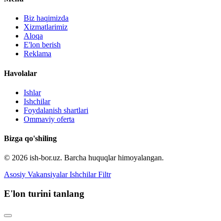
Biz haqimizda
Xizmatlarimiz
Aloqa
E'lon berish
Reklama
Havolalar
Ishlar
Ishchilar
Foydalanish shartlari
Ommaviy oferta
Bizga qo'shiling
© 2026 ish-bor.uz. Barcha huquqlar himoyalangan.
Asosiy
Vakansiyalar
Ishchilar
Filtr
E'lon turini tanlang