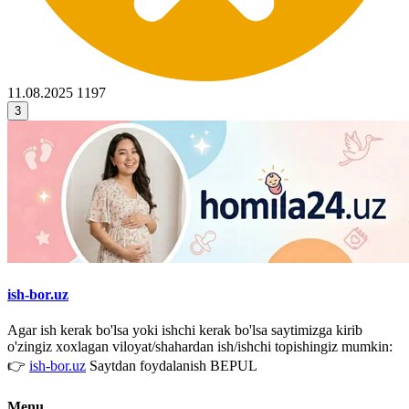
11.08.2025
1197
3
ish-bor.uz
Agar ish kerak bo'lsa yoki ishchi kerak bo'lsa saytimizga kirib
o'zingiz xoxlagan viloyat/shahardan ish/ishchi topishingiz mumkin:
👉
ish-bor.uz
Saytdan foydalanish BEPUL
Menu