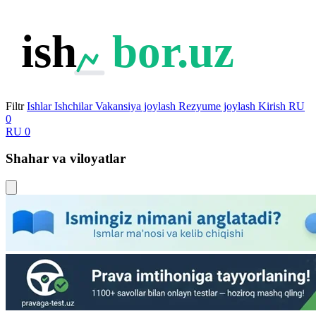
ish
bor.uz
Filtr
Ishlar
Ishchilar
Vakansiya joylash
Rezyume joylash
Kirish
RU
0
RU
0
Shahar va viloyatlar