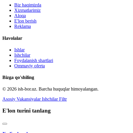
Biz haqimizda
Xizmatlarimiz
Aloqa
E'lon berish
Reklama
Havolalar
Ishlar
Ishchilar
Foydalanish shartlari
Ommaviy oferta
Bizga qo'shiling
© 2026 ish-bor.uz. Barcha huquqlar himoyalangan.
Asosiy
Vakansiyalar
Ishchilar
Filtr
E'lon turini tanlang