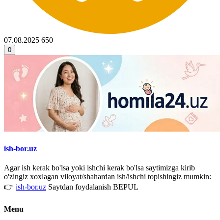
07.08.2025
650
0
ish-bor.uz
Agar ish kerak bo'lsa yoki ishchi kerak bo'lsa saytimizga kirib
o'zingiz xoxlagan viloyat/shahardan ish/ishchi topishingiz mumkin:
👉
ish-bor.uz
Saytdan foydalanish BEPUL
Menu