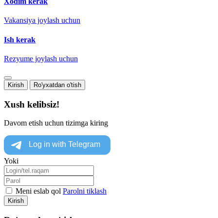
Xodim kerak
Vakansiya joylash uchun
Ish kerak
Rezyume joylash uchun
Kirish
Ro'yxatdan o'tish
Xush kelibsiz!
Davom etish uchun tizimga kiring
Yoki
Meni eslab qol
Parolni tiklash
Kirish