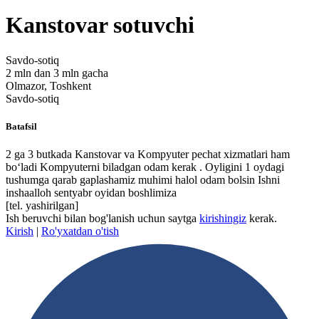
Kanstovar sotuvchi
Savdo-sotiq
2 mln dan 3 mln gacha
Olmazor, Toshkent
Savdo-sotiq
Batafsil
2 ga 3 butkada Kanstovar va Kompyuter pechat xizmatlari ham
boʻladi Kompyuterni biladgan odam kerak . Oyligini 1 oydagi
tushumga qarab gaplashamiz muhimi halol odam bolsin Ishni
inshaalloh sentyabr oyidan boshlimiza
[tel. yashirilgan]
Ish beruvchi bilan bog'lanish uchun saytga
kirishingiz
kerak.
Kirish
|
Ro'yxatdan o'tish