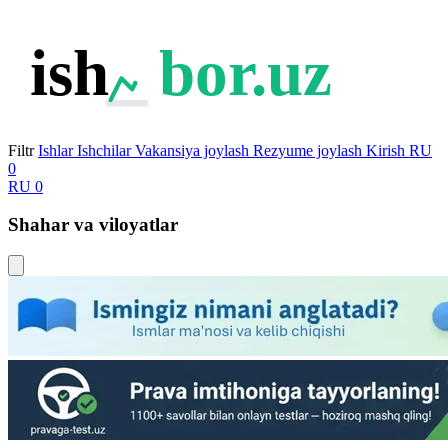
ish
bor.uz
Filtr
Ishlar
Ishchilar
Vakansiya joylash
Rezyume joylash
Kirish
RU
0
RU
0
Shahar va viloyatlar