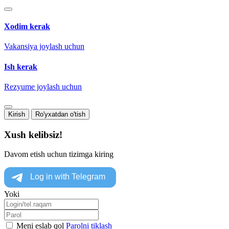
Xodim kerak
Vakansiya joylash uchun
Ish kerak
Rezyume joylash uchun
Kirish
Ro'yxatdan o'tish
Xush kelibsiz!
Davom etish uchun tizimga kiring
Yoki
Meni eslab qol
Parolni tiklash