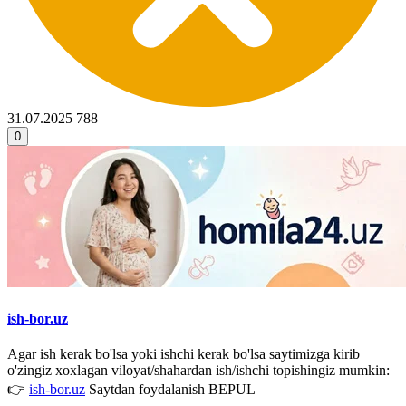
31.07.2025
788
0
ish-bor.uz
Agar ish kerak bo'lsa yoki ishchi kerak bo'lsa saytimizga kirib
o'zingiz xoxlagan viloyat/shahardan ish/ishchi topishingiz mumkin:
👉
ish-bor.uz
Saytdan foydalanish BEPUL