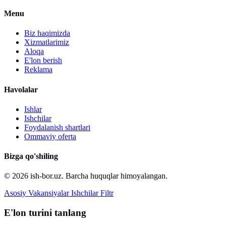
Menu
Biz haqimizda
Xizmatlarimiz
Aloqa
E'lon berish
Reklama
Havolalar
Ishlar
Ishchilar
Foydalanish shartlari
Ommaviy oferta
Bizga qo'shiling
© 2026 ish-bor.uz. Barcha huquqlar himoyalangan.
Asosiy
Vakansiyalar
Ishchilar
Filtr
E'lon turini tanlang