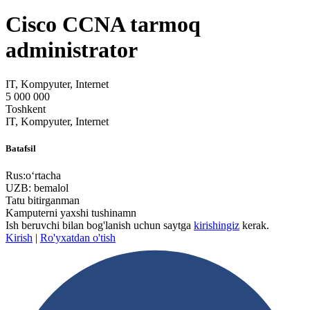
Cisco CCNA tarmoq
administrator
IT, Kompyuter, Internet
5 000 000
Toshkent
IT, Kompyuter, Internet
Batafsil
Rus:oʻrtacha
UZB: bemalol
Tatu bitirganman
Kamputerni yaxshi tushinamn
Ish beruvchi bilan bog'lanish uchun saytga
kirishingiz
kerak.
Kirish
|
Ro'yxatdan o'tish