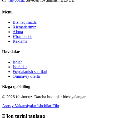
👉
ish-bor.uz
Saytdan foydalanish BEPUL
Menu
Biz haqimizda
Xizmatlarimiz
Aloqa
E'lon berish
Reklama
Havolalar
Ishlar
Ishchilar
Foydalanish shartlari
Ommaviy oferta
Bizga qo'shiling
© 2026 ish-bor.uz. Barcha huquqlar himoyalangan.
Asosiy
Vakansiyalar
Ishchilar
Filtr
E'lon turini tanlang