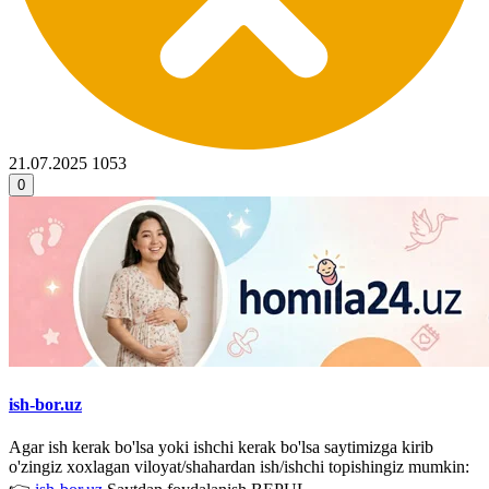
21.07.2025
1053
0
ish-bor.uz
Agar ish kerak bo'lsa yoki ishchi kerak bo'lsa saytimizga kirib
o'zingiz xoxlagan viloyat/shahardan ish/ishchi topishingiz mumkin: