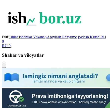
ish
bor.uz
Filtr
Ishlar
Ishchilar
Vakansiya joylash
Rezyume joylash
Kirish
RU
0
RU
0
Shahar va viloyatlar