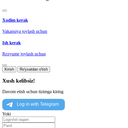
Xodim kerak
Vakansiya joylash uchun
Ish kerak
Rezyume joylash uchun
Kirish
Ro'yxatdan o'tish
Xush kelibsiz!
Davom etish uchun tizimga kiring
Yoki