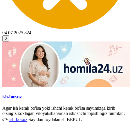
04.07.2025
824
0
ish-bor.uz
Agar ish kerak bo'lsa yoki ishchi kerak bo'lsa saytimizga kirib
o'zingiz xoxlagan viloyat/shahardan ish/ishchi topishingiz mumkin:
👉
ish-bor.uz
Saytdan foydalanish BEPUL