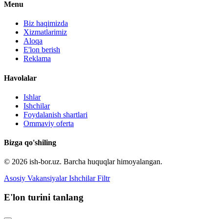
Menu
Biz haqimizda
Xizmatlarimiz
Aloqa
E'lon berish
Reklama
Havolalar
Ishlar
Ishchilar
Foydalanish shartlari
Ommaviy oferta
Bizga qo'shiling
© 2026 ish-bor.uz. Barcha huquqlar himoyalangan.
Asosiy
Vakansiyalar
Ishchilar
Filtr
E'lon turini tanlang