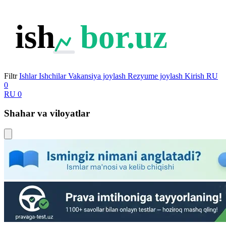
ish
bor.uz
Filtr
Ishlar
Ishchilar
Vakansiya joylash
Rezyume joylash
Kirish
RU
0
RU
0
Shahar va viloyatlar