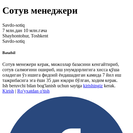
Сотув менеджери
Savdo-sotiq
7 млн.дан 10 млн.гача
Shayhontohur, Toshkent
Savdo-sotiq
Batafsil
Сотув менежери керак, мижозлар базасини кенгайтириб,
сотув салмоғини ошириб, иш унумдорлигига хисса қўша
оладиган ўз ишига фидоий ёндашадиган камида 7 йил иш
тажрибасига эга ёши 35 дан юқори бўлган, ходим керак.
Ish beruvchi bilan bog'lanish uchun saytga
kirishingiz
kerak.
Kirish
|
Ro'yxatdan o'tish