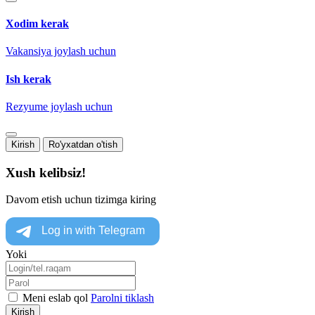
Xodim kerak
Vakansiya joylash uchun
Ish kerak
Rezyume joylash uchun
Kirish
Ro'yxatdan o'tish
Xush kelibsiz!
Davom etish uchun tizimga kiring
Yoki
Meni eslab qol
Parolni tiklash
Kirish