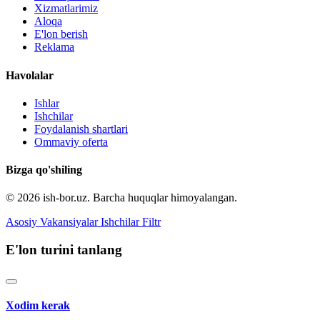
Xizmatlarimiz
Aloqa
E'lon berish
Reklama
Havolalar
Ishlar
Ishchilar
Foydalanish shartlari
Ommaviy oferta
Bizga qo'shiling
© 2026 ish-bor.uz. Barcha huquqlar himoyalangan.
Asosiy
Vakansiyalar
Ishchilar
Filtr
E'lon turini tanlang
Xodim kerak