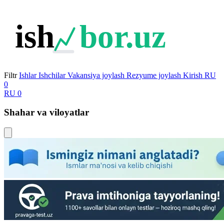
ish
bor.uz
Filtr
Ishlar
Ishchilar
Vakansiya joylash
Rezyume joylash
Kirish
RU
0
RU
0
Shahar va viloyatlar