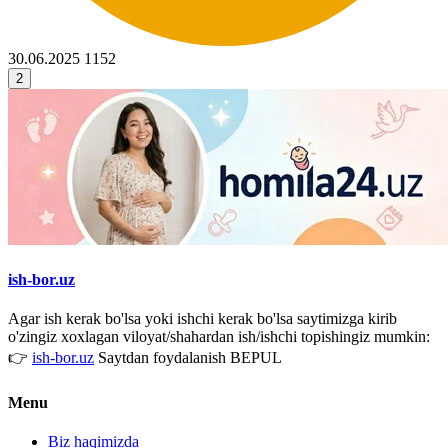
30.06.2025
1152
2
ish-bor.uz
Agar ish kerak bo'lsa yoki ishchi kerak bo'lsa saytimizga kirib
o'zingiz xoxlagan viloyat/shahardan ish/ishchi topishingiz mumkin:
👉
ish-bor.uz
Saytdan foydalanish BEPUL
Menu
Biz haqimizda