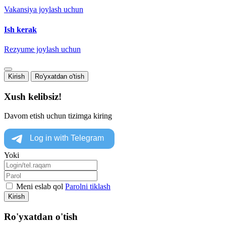
Vakansiya joylash uchun
Ish kerak
Rezyume joylash uchun
Kirish
Ro'yxatdan o'tish
Xush kelibsiz!
Davom etish uchun tizimga kiring
Yoki
Meni eslab qol
Parolni tiklash
Kirish
Ro'yxatdan o'tish