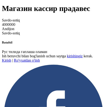
Магазин кассир прадавес
Savdo-sotiq
4000000
Andijon
Savdo-sotiq
Batafsil
Рус тилида гаплаша оламан
Ish beruvchi bilan bog'lanish uchun saytga
kirishingiz
kerak.
Kirish
|
Ro'yxatdan o'tish