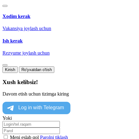
Xodim kerak
Vakansiya joylash uchun
Ish kerak
Rezyume joylash uchun
Kirish
Ro'yxatdan o'tish
Xush kelibsiz!
Davom etish uchun tizimga kiring
Yoki
Meni eslab qol
Parolni tiklash