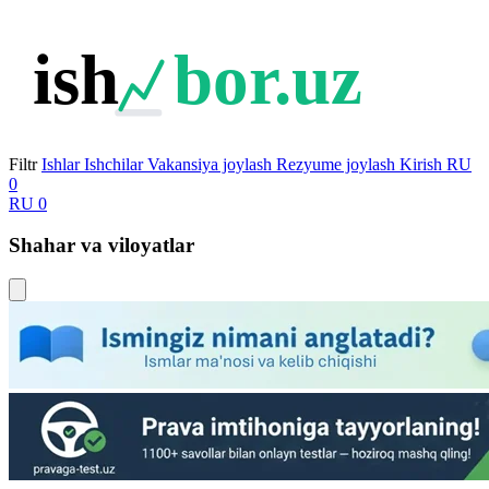
ish
bor.uz
Filtr
Ishlar
Ishchilar
Vakansiya joylash
Rezyume joylash
Kirish
RU
0
RU
0
Shahar va viloyatlar