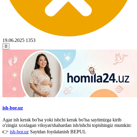
19.06.2025
1353
0
ish-bor.uz
Agar ish kerak bo'lsa yoki ishchi kerak bo'lsa saytimizga kirib
o'zingiz xoxlagan viloyat/shahardan ish/ishchi topishingiz mumkin:
👉
ish-bor.uz
Saytdan foydalanish BEPUL