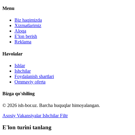
Menu
Biz haqimizda
Xizmatlarimiz
Aloqa
E'lon berish
Reklama
Havolalar
Ishlar
Ishchilar
Foydalanish shartlari
Ommaviy oferta
Bizga qo'shiling
© 2026 ish-bor.uz. Barcha huquqlar himoyalangan.
Asosiy
Vakansiyalar
Ishchilar
Filtr
E'lon turini tanlang