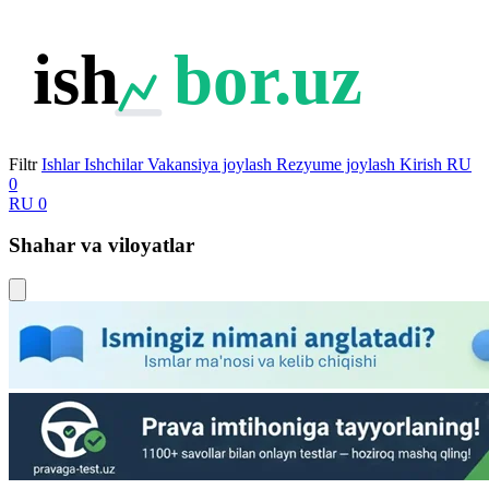
ish
bor.uz
Filtr
Ishlar
Ishchilar
Vakansiya joylash
Rezyume joylash
Kirish
RU
0
RU
0
Shahar va viloyatlar