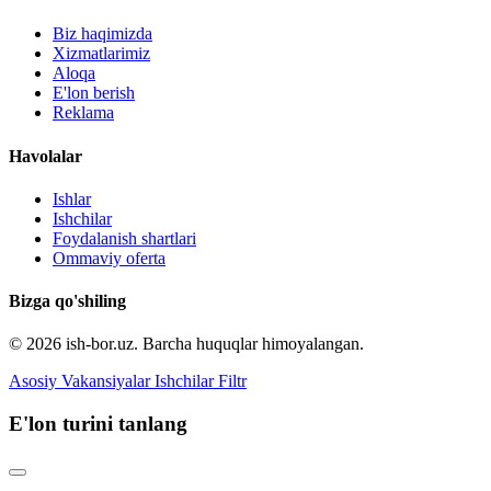
Biz haqimizda
Xizmatlarimiz
Aloqa
E'lon berish
Reklama
Havolalar
Ishlar
Ishchilar
Foydalanish shartlari
Ommaviy oferta
Bizga qo'shiling
© 2026 ish-bor.uz. Barcha huquqlar himoyalangan.
Asosiy
Vakansiyalar
Ishchilar
Filtr
E'lon turini tanlang