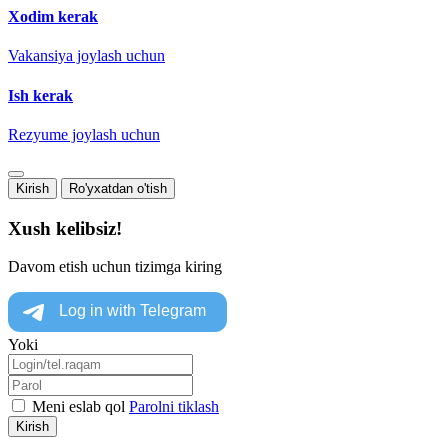
Xodim kerak
Vakansiya joylash uchun
Ish kerak
Rezyume joylash uchun
Kirish
Ro'yxatdan o'tish
Xush kelibsiz!
Davom etish uchun tizimga kiring
Yoki
Meni eslab qol
Parolni tiklash
Kirish