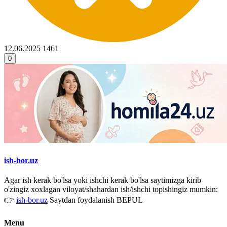
12.06.2025
1461
0
ish-bor.uz
Agar ish kerak bo'lsa yoki ishchi kerak bo'lsa saytimizga kirib
o'zingiz xoxlagan viloyat/shahardan ish/ishchi topishingiz mumkin:
👉
ish-bor.uz
Saytdan foydalanish BEPUL
Menu