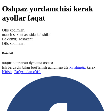
Oshpaz yordamchisi kerak
ayollar faqat
Ofis xodimlari
maosh suxbat asosida kelishiladi
Bektemir, Toshkent
Ofis xodimlari
Batafsil
олдин ишлаган булиши лозим
Ish beruvchi bilan bog'lanish uchun saytga
kirishingiz
kerak.
Kirish
|
Ro'yxatdan o'tish