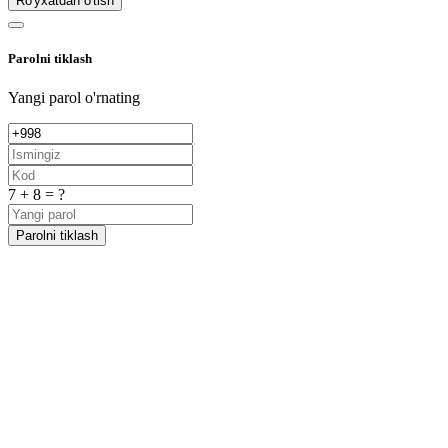
Ro'yxatdan o'tish
Parolni tiklash
Yangi parol o'rnating
7 + 8 = ?
Parolni tiklash