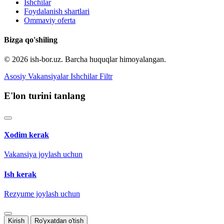
Ishchilar
Foydalanish shartlari
Ommaviy oferta
Bizga qo'shiling
© 2026 ish-bor.uz. Barcha huquqlar himoyalangan.
Asosiy
Vakansiyalar
Ishchilar
Filtr
E'lon turini tanlang
Xodim kerak
Vakansiya joylash uchun
Ish kerak
Rezyume joylash uchun
Kirish
Ro'yxatdan o'tish