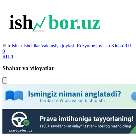
ish
bor.uz
Filtr
Ishlar
Ishchilar
Vakansiya joylash
Rezyume joylash
Kirish
RU
0
RU
0
Shahar va viloyatlar