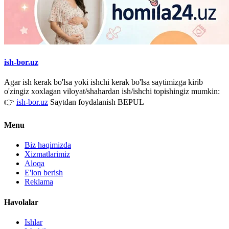
ish-bor.uz
Agar ish kerak bo'lsa yoki ishchi kerak bo'lsa saytimizga kirib
o'zingiz xoxlagan viloyat/shahardan ish/ishchi topishingiz mumkin:
👉
ish-bor.uz
Saytdan foydalanish BEPUL
Menu
Biz haqimizda
Xizmatlarimiz
Aloqa
E'lon berish
Reklama
Havolalar
Ishlar