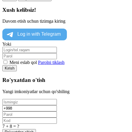
Xush kelibsiz!
Davom etish uchun tizimga kiring
Yoki
Meni eslab qol
Parolni tiklash
Kirish
Ro'yxatdan o'tish
Yangi imkoniyatlar uchun qo'shiling
7 + 8 = ?