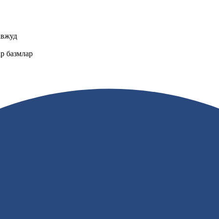
авжуд
ар базмлар