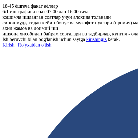
18-45 ёшгача факат аёллар
6/1 иш графиги соат 07:00 дан 16:00 гача
кошимча ишланган соатлар учун алохида толанади
синов муддатидан кейин бонус ва мукофот пуллари (премия) м
ахил жамоа ва доимий иш
ишхона хисобидан байрам совгалари ва тадбирлар, кунгил - оч
Ish beruvchi bilan bog'lanish uchun saytga
kirishingiz
kerak.
Kirish
|
Ro'yxatdan o'tish