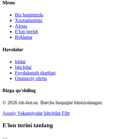
Menu
Biz haqimizda
Xizmatlarimiz
Aloqa
E'lon berish
Reklama
Havolalar
Ishlar
Ishchilar
Foydalanish shartlari
Ommaviy oferta
Bizga qo'shiling
© 2026 ish-bor.uz. Barcha huquqlar himoyalangan.
Asosiy
Vakansiyalar
Ishchilar
Filtr
E'lon turini tanlang