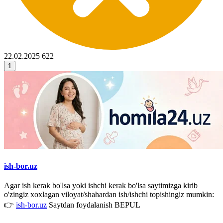
22.02.2025
622
1
ish-bor.uz
Agar ish kerak bo'lsa yoki ishchi kerak bo'lsa saytimizga kirib
o'zingiz xoxlagan viloyat/shahardan ish/ishchi topishingiz mumkin:
👉
ish-bor.uz
Saytdan foydalanish BEPUL