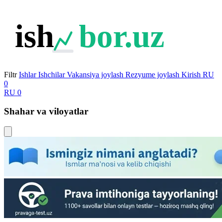
ish
bor.uz
Filtr
Ishlar
Ishchilar
Vakansiya joylash
Rezyume joylash
Kirish
RU
0
RU
0
Shahar va viloyatlar