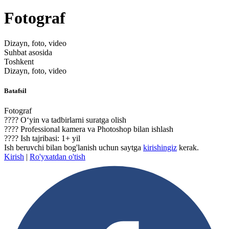
Fotograf
Dizayn, foto, video
Suhbat asosida
Toshkent
Dizayn, foto, video
Batafsil
Fotograf
???? O‘yin va tadbirlarni suratga olish
???? Professional kamera va Photoshop bilan ishlash
???? Ish tajribasi: 1+ yil
Ish beruvchi bilan bog'lanish uchun saytga
kirishingiz
kerak.
Kirish
|
Ro'yxatdan o'tish