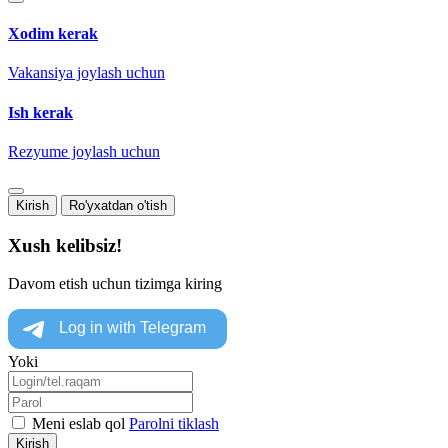
Xodim kerak
Vakansiya joylash uchun
Ish kerak
Rezyume joylash uchun
Kirish
Ro'yxatdan o'tish
Xush kelibsiz!
Davom etish uchun tizimga kiring
Yoki
Meni eslab qol
Parolni tiklash
Kirish