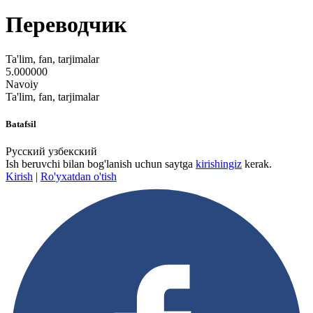
Переводчик
Ta'lim, fan, tarjimalar
5.000000
Navoiy
Ta'lim, fan, tarjimalar
Batafsil
Русский узбекский
Ish beruvchi bilan bog'lanish uchun saytga
kirishingiz
kerak.
Kirish
|
Ro'yxatdan o'tish