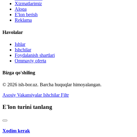
Xizmatlarimiz
Aloqa
E'lon berish
Reklama
Havolalar
Ishlar
Ishchilar
Foydalanish shartlari
Ommaviy oferta
Bizga qo'shiling
© 2026 ish-bor.uz. Barcha huquqlar himoyalangan.
Asosiy
Vakansiyalar
Ishchilar
Filtr
E'lon turini tanlang
Xodim kerak