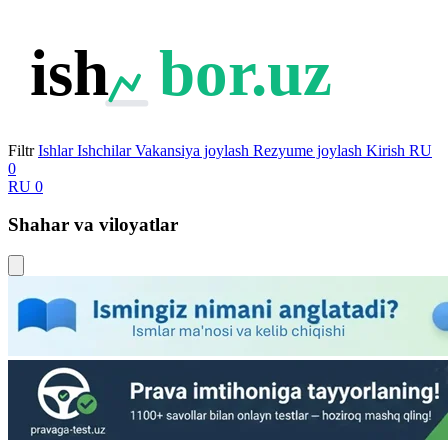
ish
bor.uz
Filtr
Ishlar
Ishchilar
Vakansiya joylash
Rezyume joylash
Kirish
RU
0
RU
0
Shahar va viloyatlar