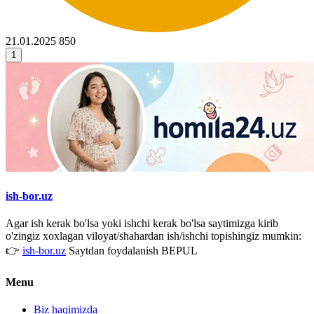
21.01.2025
850
1
ish-bor.uz
Agar ish kerak bo'lsa yoki ishchi kerak bo'lsa saytimizga kirib
o'zingiz xoxlagan viloyat/shahardan ish/ishchi topishingiz mumkin:
👉
ish-bor.uz
Saytdan foydalanish BEPUL
Menu
Biz haqimizda