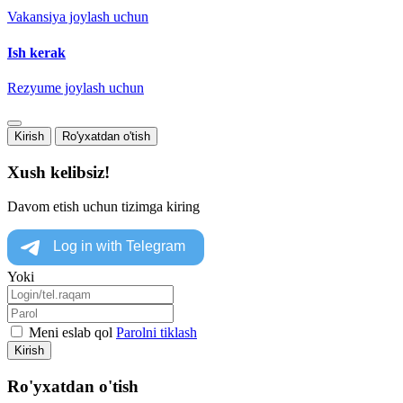
Vakansiya joylash uchun
Ish kerak
Rezyume joylash uchun
Kirish
Ro'yxatdan o'tish
Xush kelibsiz!
Davom etish uchun tizimga kiring
Yoki
Meni eslab qol
Parolni tiklash
Kirish
Ro'yxatdan o'tish