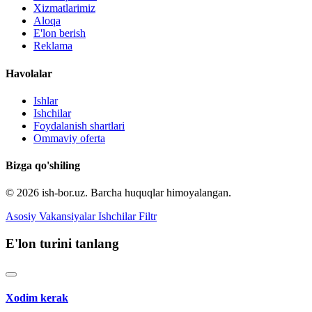
Xizmatlarimiz
Aloqa
E'lon berish
Reklama
Havolalar
Ishlar
Ishchilar
Foydalanish shartlari
Ommaviy oferta
Bizga qo'shiling
© 2026 ish-bor.uz. Barcha huquqlar himoyalangan.
Asosiy
Vakansiyalar
Ishchilar
Filtr
E'lon turini tanlang
Xodim kerak