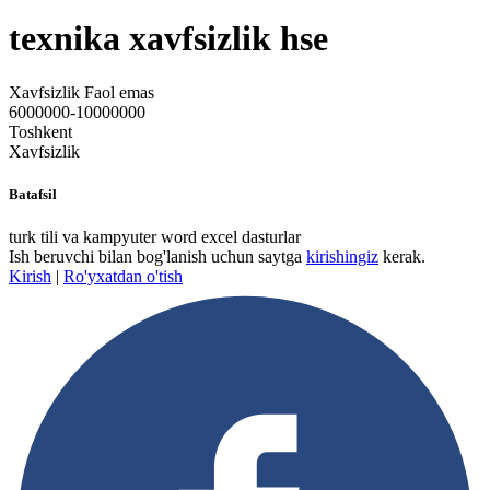
texnika xavfsizlik hse
Xavfsizlik
Faol emas
6000000-10000000
Toshkent
Xavfsizlik
Batafsil
turk tili va kampyuter word excel dasturlar
Ish beruvchi bilan bog'lanish uchun saytga
kirishingiz
kerak.
Kirish
|
Ro'yxatdan o'tish