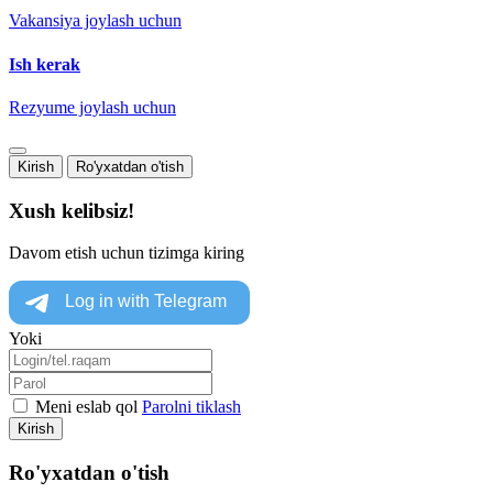
Vakansiya joylash uchun
Ish kerak
Rezyume joylash uchun
Kirish
Ro'yxatdan o'tish
Xush kelibsiz!
Davom etish uchun tizimga kiring
Yoki
Meni eslab qol
Parolni tiklash
Kirish
Ro'yxatdan o'tish