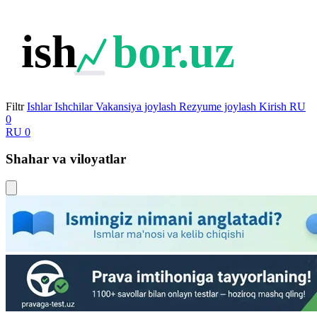
ish
bor.uz
Filtr
Ishlar
Ishchilar
Vakansiya joylash
Rezyume joylash
Kirish
RU
0
RU
0
Shahar va viloyatlar