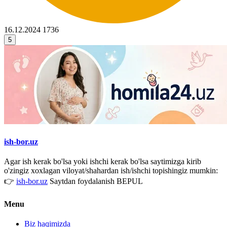
16.12.2024
1736
5
ish-bor.uz
Agar ish kerak bo'lsa yoki ishchi kerak bo'lsa saytimizga kirib
o'zingiz xoxlagan viloyat/shahardan ish/ishchi topishingiz mumkin:
👉
ish-bor.uz
Saytdan foydalanish BEPUL
Menu
Biz haqimizda