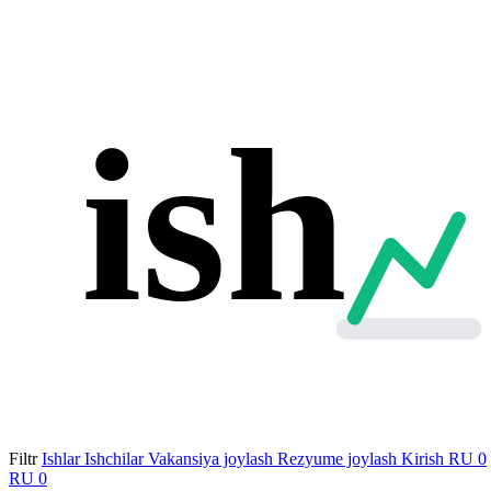
ish
Filtr
Ishlar
Ishchilar
Vakansiya joylash
Rezyume joylash
Kirish
RU
0
RU
0