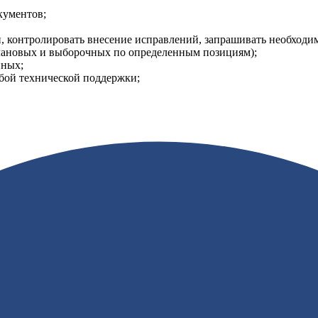
кументов;
и, контролировать внесение исправлений, запрашивать необходи
лановых и выборочных по определенным позициям);
нных;
бой технической поддержки;