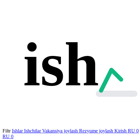
ish
Filtr
Ishlar
Ishchilar
Vakansiya joylash
Rezyume joylash
Kirish
RU
0
RU
0