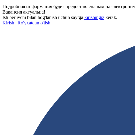
Подробная информация будет предоставлена вам на электронную
Вакансия актуальна!
Ish beruvchi bilan bog'lanish uchun saytga
kirishingiz
kerak.
Kirish
|
Ro'yxatdan o'tish