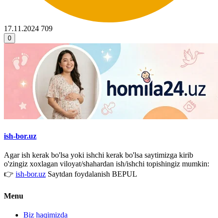
17.11.2024
709
0
ish-bor.uz
Agar ish kerak bo'lsa yoki ishchi kerak bo'lsa saytimizga kirib
o'zingiz xoxlagan viloyat/shahardan ish/ishchi topishingiz mumkin:
👉
ish-bor.uz
Saytdan foydalanish BEPUL
Menu
Biz haqimizda