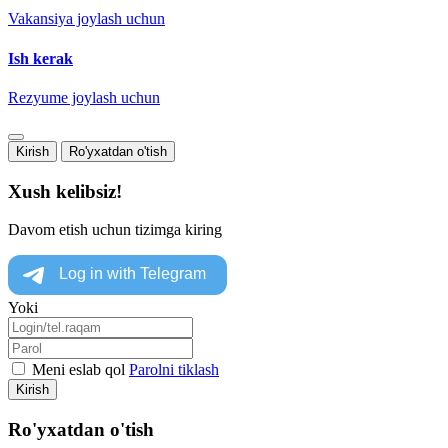
Vakansiya joylash uchun
Ish kerak
Rezyume joylash uchun
Kirish
Ro'yxatdan o'tish
Xush kelibsiz!
Davom etish uchun tizimga kiring
Yoki
Meni eslab qol
Parolni tiklash
Kirish
Ro'yxatdan o'tish