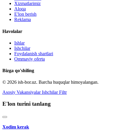
Xizmatlarimiz
Aloqa
E'lon berish
Reklama
Havolalar
Ishlar
Ishchilar
Foydalanish shartlari
Ommaviy oferta
Bizga qo'shiling
© 2026 ish-bor.uz. Barcha huquqlar himoyalangan.
Asosiy
Vakansiyalar
Ishchilar
Filtr
E'lon turini tanlang
Xodim kerak