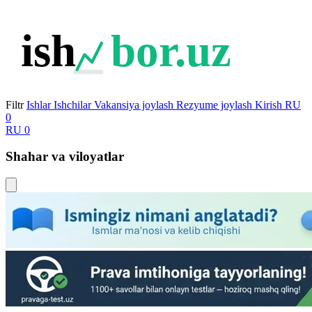
ish
bor.uz
Filtr
Ishlar
Ishchilar
Vakansiya joylash
Rezyume joylash
Kirish
RU
0
RU
0
Shahar va viloyatlar