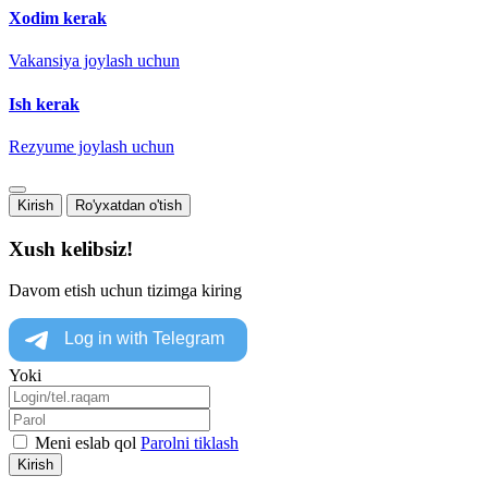
Xodim kerak
Vakansiya joylash uchun
Ish kerak
Rezyume joylash uchun
Kirish
Ro'yxatdan o'tish
Xush kelibsiz!
Davom etish uchun tizimga kiring
Yoki
Meni eslab qol
Parolni tiklash
Kirish