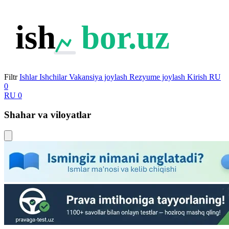
ish
bor.uz
Filtr
Ishlar
Ishchilar
Vakansiya joylash
Rezyume joylash
Kirish
RU
0
RU
0
Shahar va viloyatlar