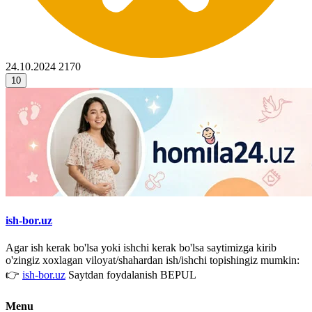
24.10.2024
2170
10
ish-bor.uz
Agar ish kerak bo'lsa yoki ishchi kerak bo'lsa saytimizga kirib
o'zingiz xoxlagan viloyat/shahardan ish/ishchi topishingiz mumkin:
👉
ish-bor.uz
Saytdan foydalanish BEPUL
Menu