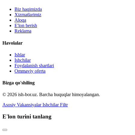
Biz haqimizda
Xizmatlarimiz
Aloqa
E'lon berish
Reklama
Havolalar
Ishlar
Ishchilar
Foydalanish shartlari
Ommaviy oferta
Bizga qo'shiling
© 2026 ish-bor.uz. Barcha huquqlar himoyalangan.
Asosiy
Vakansiyalar
Ishchilar
Filtr
E'lon turini tanlang